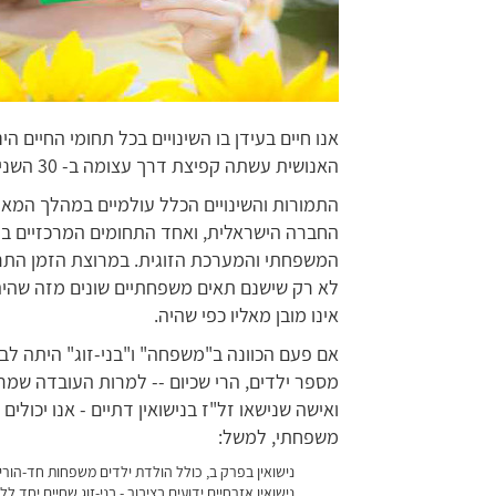
אנו חיים בעידן בו השינויים בכל תחומי החיים הי
האנושית עשתה קפיצת דרך עצומה ב- 30 השנים האחרונות, כמעט ברמה של המצאת עצמה מחדש.
החברה הישראלית, ואחד התחומים המרכזיים בו 
המשפחתי והמערכת הזוגית. במרוצת הזמן התרח
לא רק שישנם תאים משפחתיים שונים מזה שהיה
אינו מובן מאליו כפי שהיה.
אם פעם הכוונה ב"משפחה" ו"בני-זוג" היתה לבעל
מספר ילדים, הרי שכיום -- למרות העובדה שמ
ואישה שנישאו זל"ז בנישואין דתיים - אנו יכולי
משפחתי, למשל:
נישואין בפרק ב, כולל הולדת ילדים
משפחות חד-הוריו
נישואין אזרחיים
ידועים בציבור - בני-זוג שחיים יחד ללא