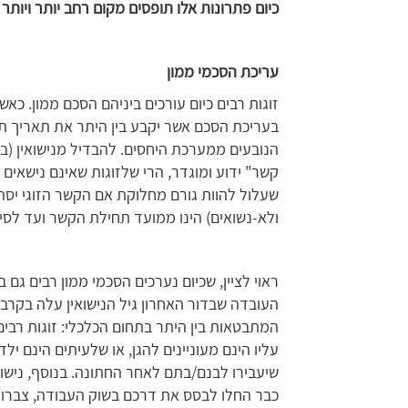
כיום פתרונות אלו תופסים מקום רחב יותר ויו
עריכת הסכמי ממון
זוגות רבים כיום עורכים ביניהם הסכם ממון. כאשר
בעריכת הסכם אשר יקבע בין היתר את תאריך תחי
הנובעים ממערכת היחסים. להבדיל מנישואין (בין
קשר" ידוע ומוגדר, הרי שלזוגות שאינם נישאים ז
שעלול להוות גורם מחלוקת אם הקשר הזוגי יסתיים
ולא-נשואים) הינו ממועד תחילת הקשר ועד לסיו
ראוי לציין, שכיום נערכים הסכמי ממון רבים גם 
העובדה שבדור האחרון גיל הנישואין עלה בקרב 
המתבטאות בין היתר בתחום הכלכלי: זוגות רבים
עליו הינם מעוניינים להגן, או שלעיתים הינם י
שיעבירו לבנם/בתם לאחר החתונה. בנוסף, נישו
כבר החלו לבסס את דרכם בשוק העבודה, צברו זכוי