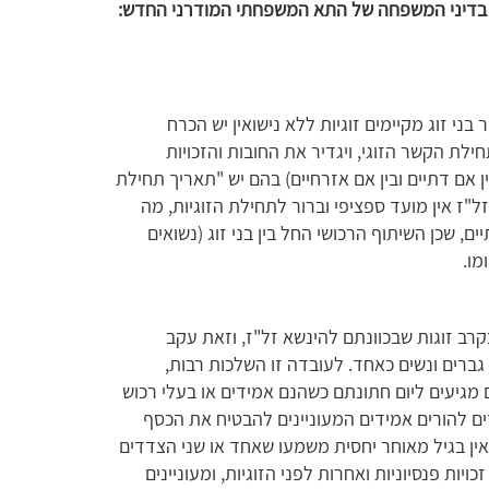
תר בדיני המשפחה של התא המשפחתי המודרני החדש:
 בני זוג מקיימים זוגיות ללא נישואין יש הכרח
לת הקשר הזוגי, ויגדיר את החובות והזכויות
 אם דתיים ובין אם אזרחיים) בהם יש "תאריך תחילת
ל"ז אין מועד ספציפי וברור לתחילת הזוגיות, מה
, שכן השיתוף הרכושי החל בין בני זוג (נשואים
מו.
בקרב זוגות שבכוונתם להינשא זל"ז, וזאת עקב
גברים ונשים כאחד. לעובדה זו השלכות רבות,
 מגיעים ליום חתונתם כשהנם אמידים או בעלי רכוש
לדים להורים אמידים המעוניינים להבטיח את הכסף
אין בגיל מאוחר יחסית משמעו שאחד או שני הצדדים
ות פנסיוניות ואחרות לפני הזוגיות, ומעוניינים