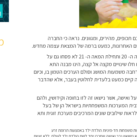
מ
נם תכופים, מהירים, ומגוונים. נראה כי החברה
התמורות והשינויים הכלל עולמיים במהלך המאה ה- 20 ותחילת המאה ה- 21 לא פסחו גם על
חלו שינויים מקצה אל קצה, הינו מבנה התא
בה משמעות המושג וסולם הערכים הטמון בו, וכיום
 קיים כמעט בלעדית לחלוטין בעבר, אלא שהדבר
 ואישה, אשר נישאו זה לזו בחופה וקידושין, ולהם
רבית המערכות המשפחתיות בישראל הן של בעל
ם לראות שילובים שונים המרכיבים מערכת זוגית ותא
ת
משפחות חד-מיניות
הולדת ילד באמצעות תרומת זרע
 נישואין
גבר ואישה שחברו יחד לשם הולדת ילד לעולם, ללא זוגיות