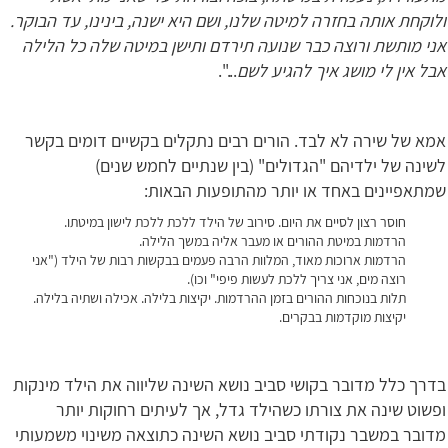
ולוקחת אותה בחזרה למיטה שלנו, ושם היא ישנה, בינינו, עד הבוקר.
אני מותשת ורוצה כבר שנועה תירדם ותישן במיטה שלה כל הלילה
אבל אין לי מושג איך להגיע לשם
...".
אמא של שירה לא לבד. הורים רבים נתקלים בקשיים דומים בקשר
לשינה של ילדיהם "הגדולים" (בין שנתיים לחמש שנים)
שמתאפיינים באחד או יותר מהתופעות הבאות:
חוסר רצון לסיים את היום.
סירוב של הילד ללכת ללכת לישון במיטתו.
הרדמות במיטת ההורים או מעבר אליה במשך הלילה.
הרדמות ארוכות מאוד, המלוות הרבה פעמים בבקשות רבות של הילד ("אני
רוצה מים, אני צריך ללכת לעשות פיפי" וכו).
תלות בנוכחות ההורים בזמן ההרדמות.
יקיצות בלילה.
אכילה ושתיה בלילה.
יקיצות מוקדמות בבקרים.
בדרך כלל מדובר בקושי סביב נושא השינה שליווה את הילד מינקות
ופשוט שינה את צורתו כשהילד גדל, אך לעיתים רחוקות יותר
מדובר במשבר נקודתי סביב נושא השינה כתוצאה משינוי משמעותי