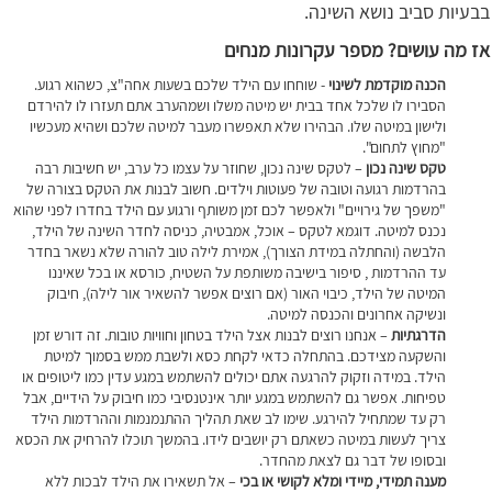
בבעיות סביב נושא השינה.
אז מה עושים? מספר עקרונות מנחים
הכנה מוקדמת לשינוי
- שוחחו עם הילד שלכם בשעות אחה"צ, כשהוא רגוע.
הסבירו לו שלכל אחד בבית יש מיטה משלו ושמהערב אתם תעזרו לו להירדם
ולישון במיטה שלו. הבהירו שלא תאפשרו מעבר למיטה שלכם ושהיא מעכשיו
"מחוץ לתחום".
טקס שינה נכון
– לטקס שינה נכון, שחוזר על עצמו כל ערב, יש חשיבות רבה
בהרדמות רגועה וטובה של פעוטות וילדים. חשוב לבנות את הטקס בצורה של
"משפך של גירויים" ולאפשר לכם זמן משותף ורגוע עם הילד בחדרו לפני שהוא
נכנס למיטה. דוגמא לטקס – אוכל, אמבטיה, כניסה לחדר השינה של הילד,
הלבשה (והחתלה במידת הצורך), אמירת לילה טוב להורה שלא נשאר בחדר
עד ההרדמות , סיפור בישיבה משותפת על השטיח, כורסא או בכל שאיננו
המיטה של הילד, כיבוי האור (אם רוצים אפשר להשאיר אור לילה), חיבוק
ונשיקה אחרונים והכנסה למיטה.
הדרגתיות
– אנחנו רוצים לבנות אצל הילד בטחון וחוויות טובות. זה דורש זמן
והשקעה מצידכם. בהתחלה כדאי לקחת כסא ולשבת ממש בסמוך למיטת
הילד. במידה וזקוק להרגעה אתם יכולים להשתמש במגע עדין כמו ליטופים או
טפיחות. אפשר גם להשתמש במגע יותר אינטנסיבי כמו חיבוק על הידיים, אבל
רק עד שמתחיל להירגע. שימו לב שאת תהליך ההתנמנמות וההרדמות הילד
צריך לעשות במיטה כשאתם רק יושבים לידו. בהמשך תוכלו להרחיק את הכסא
ובסופו של דבר גם לצאת מהחדר.
מענה תמידי, מיידי ומלא לקושי או בכי
– אל תשאירו את הילד לבכות ללא