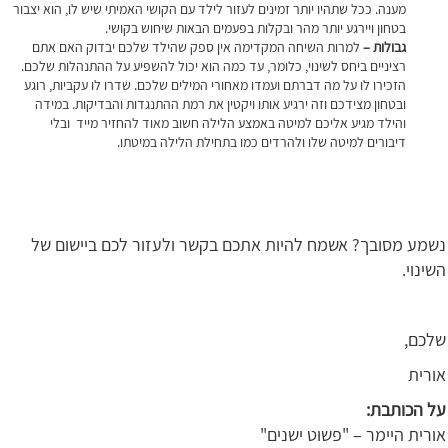
מענה. ככל שתהיו יותר זמינים לעזור לילד עם הקושי האמיתי שיש לו, הוא יצבור
בטחון ויירגע יותר מהר ובקלות בפעמים הבאות שיחוש בקושי.
גבולות –
למרות השיחה המקדימה אין ספק שהילד שלכם יבדוק האם אתם
רציניים ביחס לשינוי, כלומר, עד כמה הוא יכול להשפיע על ההתנהלות שלכם.
הזכירו לו על מה דברתם ועמדו מאחורי המילים שלכם. שדרו לו עקביות, רוגע
ובטחון מצידכם וזה ירגיע אותו ויקטין את רמת ההתנגדות והבדיקות. במידה
והילד מגיע אליכם למיטה באמצע הלילה חשוב מאוד להחזיר מייד ובלי
דיבורים למיטה שלו ולהרדים כמו בתחילת הלילה במיטתו.
נשמע מסובך? אשמח להיות אתכם בקשר ולעזור לכם ביישום של
השינוי.
שלכם,
אורית
על הכותבת:
אורית היימר – "פשוט ישנים"