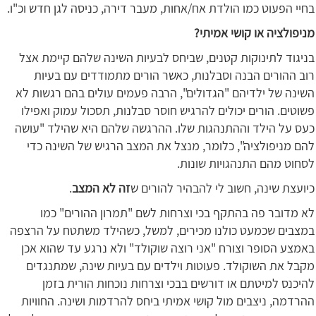
בחיי הפעוט כמו הולדת אח/אחות, מעבר דירה, כניסה לגן חדש וכ"ו.
מניפולציה או קושי אמיתי?
בניגוד לתינוקות קטנים, שביחס לבעיות השינה שלהם קיימת אצל
רוב ההורים הבנה וסבלנות, כאשר הורים מתמודדים עם בעיות
השינה של ילדיהם "הגדולים", הרבה פעמים עולים בהם רגשות לא
פשוטים. הורים יכולים להרגיש חוסר סבלנות, תסכול עמוק ואפילו
כעס על הילד וההתנהגות שלו. ההרגשה שלהם היא שהילד "עושה
להם מניפולציה", כלומר, מנצל את המצב הרגיש של השינה כדי
לסחוט מהם התנהגויות שונות.
כיועצת שינה, חשוב לי להבהיר להורים ש
זה לא המצב
.
לא מדובר פה בהתקף בכי וצרחות לשם "תמרון ההורים" כמו
במצבים שכמעט כולנו מכירים, למשל, כשהילד משתטח על הרצפה
באמצע הסופר וצורח "אני רוצה שוקולד" ולא נרגע עד שהוא אכן
מקבל את השוקולד. פעוטות וילדים עם בעיות שינה, שמתנגדים
להיכנס למיטתם או דורשים בבכי וצרחות נוכחות הורית בזמן
ההרדמה, ניצבים מול קושי אמיתי ביחס להרדמות ושינה. החוויות