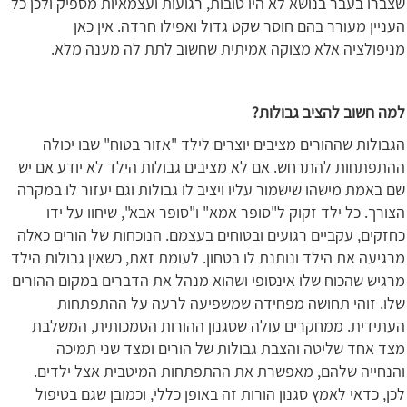
שצברו בעבר בנושא לא היו טובות, רגועות ועצמאיות מספיק ולכן כל
העניין מעורר בהם חוסר שקט גדול ואפילו חרדה. אין כאן
מניפולציה אלא מצוקה אמיתית שחשוב לתת לה מענה מלא.
למה חשוב להציב גבולות?
הגבולות שההורים מציבים יוצרים לילד "אזור בטוח" שבו יכולה
ההתפתחות להתרחש. אם לא מציבים גבולות הילד לא יודע אם יש
שם באמת מישהו שישמור עליו ויציב לו גבולות וגם יעזור לו במקרה
הצורך. כל ילד זקוק ל"סופר אמא" ו"סופר אבא", שיחוו על ידו
כחזקים, עקביים רגועים ובטוחים בעצמם. הנוכחות של הורים כאלה
מרגיעה את הילד ונותנת לו בטחון. לעומת זאת, כשאין גבולות הילד
מרגיש שהכוח שלו אינסופי ושהוא מנהל את הדברים במקום ההורים
שלו. זוהי תחושה מפחידה שמשפיעה לרעה על ההתפתחות
העתידית. ממחקרים עולה שסגנון ההורות הסמכותית, המשלבת
מצד אחד שליטה והצבת גבולות של הורים ומצד שני תמיכה
והנחייה שלהם, מאפשרת את ההתפתחות המיטבית אצל ילדים.
לכן, כדאי לאמץ סגנון הורות זה באופן כללי, וכמובן שגם בטיפול