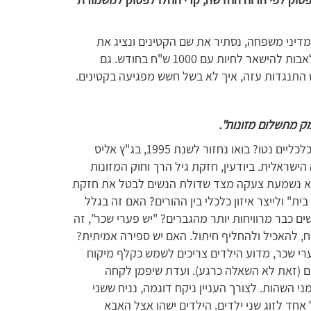
מדיני משפחה, נסתיר את שם הקטינים ונציג את
הפסיקות הנאורות, במיוחד את אלה שמתירות לאבות להישאר לחיות עם 1000 ש"ח בחודש. גם
 התנגדות עזה, איך לא בשל חשש מפגיעה בקטינים.
 מתשלום מזונות".
אנחנו מתעסקים בטובת הילדים או באינטרסים כלכליים נטו? בואו נחזור לשנת 1995, בג"ץ אליס
ישראלית. ביודעין, חזקת גיל הרך וחוק המזונות
 לא נשמעת צעקה מצד שדולת הנשים לבטל את חזקת
 ולייצר איזון כלכלי בין ההורים? האם זה בגלל
ם כבר מרוויחות יותר מהגברים? "יש פערי שכר", זה
ח, להאכיל ולהחליף חיתול. האם יש ספירה אמיתית?
ערי שכר, מדוע הילדים צריכים לשמש כקלף מיקוח
ים (זאת לא השאלה כרגע). ועדת שיפמן לקחה
מני השהות. לצורך העניין ניקח דוגמה, נניח ששני
פה סך של 10000 שח נטו כל אחד לזוג שני ילדים. הילדים ישהו אצל האבא