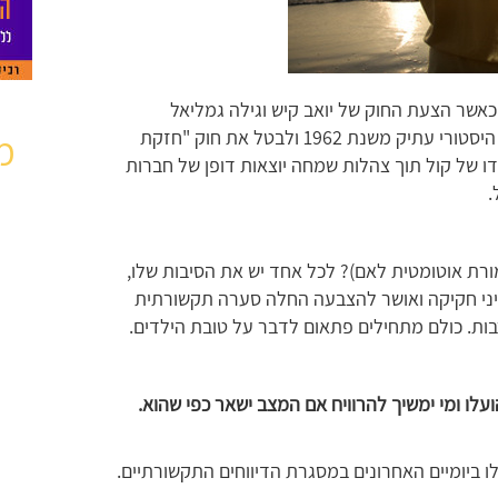
אשר הצעת החוק של יואב קיש וגילה גמליאל
הקרויה "חוק הורים וילדים" ושנועדה לתקן עוול היסטורי עתיק משנת 1962 ולבטל את חוק "חזקת
מ
ו של קול תוך צהלות שמחה יוצאות דופן של חברות
.
רת אוטומטית לאם)? לכל אחד יש את הסיבות שלו,
ניני חקיקה ואושר להצבעה החלה סערה תקשורתית
בות. כולם מתחילים פתאום לדבר על טובת הילדים.
לו ומי ימשיך להרוויח אם המצב ישאר כפי שהוא
.
ו ביומיים האחרונים במסגרת הדיווחים התקשורתיים.