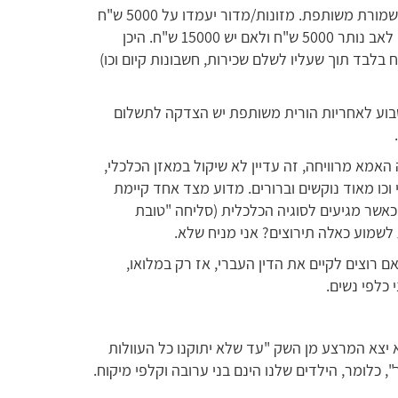
פעמיים בשבוע כולל לינה, הרי חלילה שתהיה משמורת משותפת. מזונות/מדור יעמדו על 5000 ש"ח
במקרה הטוב. לצערנו זה יותר גבוה. נוצר עיוות. לאב נותר 5000 ש"ח ולאם יש 15000 ש"ח. היכן
טובת הילדים לחיות אצל אבא מ5000 ש"ח בלבד תוך שעליו לשלם שכירות, חשבונות קיום וכו)
שבוע לאחריות הורית משותפת יש הצדקה לתשלום
האמא מרוויחה, זה עדיין לא שיקול במאזן הכלכלי,
וכו מאוד נוקשים וברורים. מדוע מצד אחד קיימת
 וכאשר מגיעים לסוגיה הכלכלית (סליחה "טובת
לשמוע כאלה תירוצים? אני מניח שלא.
ם רוצים לקיים את הדין העברי, אז רק במלואו,
 כלפי נשים.
 יצא המרצע מן השק "עד שלא יתוקנו כל העוולות
, כלומר, הילדים שלנו הינם בני ערובה וקלפי מיקוח.