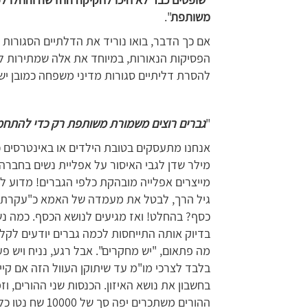
משותפת
".
אם כך הדבר, בואו נוריד את הדלתיים הסגורות 
להסרת דליתיים סגורות מדיני משפחה כמובן יש
"
גברים רוצים משמורת משותפת רק כדי להתחמק
מילר שדן לגבי האיסור על אפליית נשים בחברה ה
מייצרים אפלייה מובהקת כלפי הגברים! מדוע
גיל הרך, לבטל את מעמדה של האמא כ"עקרת בית"
כסף? בהחלט! ואז מגיעים לנושא הכסף. כמה נשי
בדיוק אותה התייחסות לכמה גברים יודעים לקל
מה פתאום, "יש מחקרים". אבל רגע, נניח ויש פ
בלבד לצרכי מו"מ עד שיתוקן העוול הזה אם קי
בחשבון את נושא האיזון. הכנסות שני ההורים, וז
ההורים משתכרים י