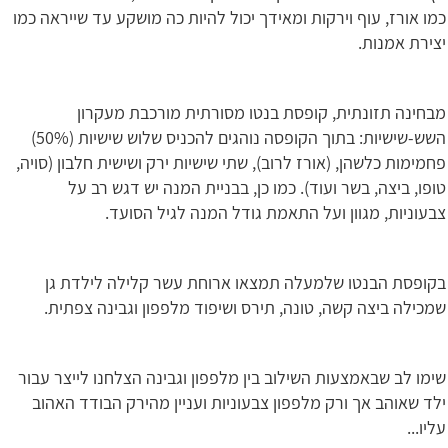
כמו אורז, עוף וירקות ומאידך יכול להיות כה מושקע עד שייראה כמו
יצירת אמנות.
מבחינה תזונתית, קופסת בנטו מסורתית מורכבת מעקרון
השש-שישיות: בתוך הקופסה נוהגים להכניס שלוש שישיות (50%)
פחמימות כלשהן, (אורז לרוב), שתי שישיות ירק ושישית חלבון (סויה,
טופו, ביצה, בשר ועוד). כמו כן, בבניית המנה יש דגש רב על
צבעוניות, מגוון ועל התאמת גודל המנה לגיל הסועד.
בקופסת הבנטו שלמעלה תמצאו ארוחת עשר קלילה לילדת גן
שמכילה ביצה קשה, טונה, תירס ושיפוד מלפפון וגבינה צפתית.
שימו לב שבאמצעות השילוב בין מלפפון וגבינה הצלחנו לייצר עבור
ילד שאוהב אך ורק מלפפון צבעוניות ועניין מהירק הבודד האהוב
עליו...