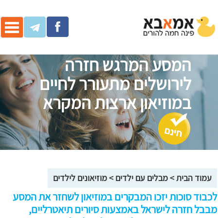
ggle
ation
המסע המרגש חזרה
לירושלים מתעורר לחיים
במוזיאון ארצות המקרא
עמוד הבית
>
מבלים עם ילדים
>
מוזיאונים לילדים
לכבוד סוכות יזכו המבקרים במוזיאון לשחזר את המסע
מבבל חזרה לישראל באמצעות סיורים תיאטרליים,