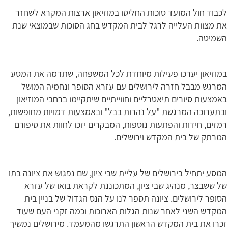
לכבוד חול המועד סוכות החליטו במוזיאון ארצות המקרא לשחזר
את מצוות העלייה לרגל לבית המקדש בחג הסוכות שבמוצאי שנת
השמיטה.
במוזיאון יערכו פעילות מיוחדת לכל המשפחה, שתדמה את המסע
המרגש מבבל חזרה לירושלים עם עזרא הסופר ונחמיה המושל
באמצעות סיורים תיאטרליים וחווייתיים שיתקיימו ברחבי המוזיאון
ובתערוכה המרגשת "על נהרות בבל" ובאמצעות דמויות מחופשות,
רמזים, חידות והפתעות נוספות, המבקרים יזכו לחוות את סיפורם
המרתק של בית המקדש וירושלים.
המסע יתחיל בירושלים של עליית שבי ציון, שם נפגוש את ציונה בתו
של ששבצר, מנהיג שבי ציון, המתכוננת לקראת בואו של עזרא
הסופר לירושלים. ציונה תספר לנו על הנס הגדול של בניין בית
המקדש השני לאחר שנות הגלות הארוכות וכמה זקני העם שעוד
זכרו את בית המקדש הראשון התרגשו מהמעמד. מירושלים נמשיך