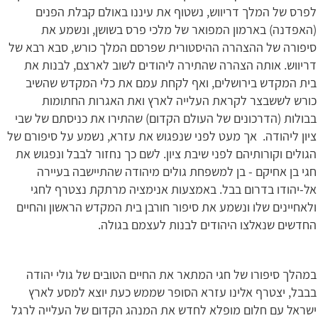
לפרס של המלך דריווש, נשטוף את עיננו באולם קבלת הפנים
(האפדנה) בארמון המפואר של מלכי פרס בשושן, ונשמע את
סיפורה של ההצהרה ההיסטורית שפרסם המלך כורש, סבא רבא של
דריווש. אותה הצהרה שהתירה ליהודים לשוב לארצם, לבנות את
בית המקדש בירושלים, ואף לקחת עמם את כלי המקדש שהשיב
כורש לששבצר לקראת העלייה לארץ ואת האגרות החתומות
בבולות (הדרכונים של העולם הקדום) שהתירו את כניסתם של שבי
ציון ליהודה. אך מעט לפני שנפגוש את עזרא, נשמע על סיפורם של
הגולים וקורותיהם לפני שיבת ציון. לשם כך נחזור לבבל ונפגוש את
חגי בן אחיקם - בן למשפחת גולים מיהודה שהתיישבה בעיירה
אל-יהודו בדרום בבל. באמצעות אנימציה מרתקת נצטרף לחגי
ולאחיינים שלו ונשמע את סיפור חורבן בית המקדש הראשון והחיים
החדשים שנאלצו היהודים לבנות לעצמם בגולה.
במהלך סיפורו של חגי המתאר את החיים הטובים של גולי יהודה
בבבל, יצטרף אלינו עזרא הסופר שממש כעת יוצא למסע לארץ
ישראל עם חלום מופלא לחדש את המנהג הקדום של העלייה לרגל