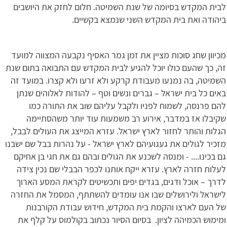
לבית המקדש בסיומה של שנת השמיטה. חלום לחזק את היושבים
ביהודה ואת בית המקדש השני שנמצא בקשיים.
מכיוון שחג סוכות מציין את זמן גמר האסיף נקבעה המצווה למועד
זה, כך שהעם כולו יוכל להגיע לבית המקדש עם התבואה בתום שנת
השמיטה, בה נמנעו מעבודת קרקע ולא זרעו ולא קצרו. במועד זה
באים כל בית ישראל – גברים ונשים וטף – להודות לאלוהים שנתן
להם פרנסה, לשמוח לפניו ולקבל עליהם שוב את התורה כמו
שקיבלו אז במדבר, אירוע רב משמעות עוד יותר משהסתיימה
הגלות והותר לחזור לארץ ישראל. עזרא המייצג את העולים לבבל,
מזכיר לגולים את געגועיהם לארץ ישראל - על נהרות בבל שם ישבנו
גם בכינו.... - ומנסה לשכנע את הגולים ובהם גם את חגי בן אחיקם
לעלות חזרה לארץ. עזרא ייקח אותנו לכפר הבבלי שם נכין צידה
לדרך – אוכל ודגים, בגדים יפים ותכשיטים לקראת המסע הארוך
לישראל ולירושלים שבו אנו עומדים להשתתף, המסמל את החזרה
של העם לארצו והקמת בית המקדש, חידוש עבודת הקורבנות
ומימוש הכמיהה לציון. בסיום הסיור נכתוב בקולמוס על קלף את