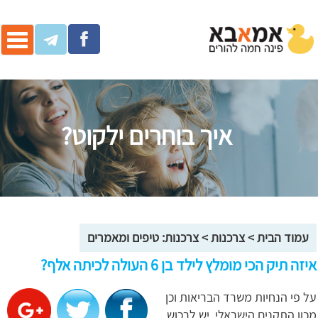
ggle
ation
איך בוחרים ילקוט?
עמוד הבית
>
צרכנות
>
צרכנות: טיפים ומאמרים
איזה תיק הכי מומלץ לילד בן 6 העולה לכיתה אלף?
על פי הנחיות משרד הבריאות וכן
מכון התקנים הישראלי, יש לרכוש