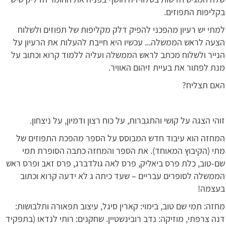
בקליפות התפוזים.
למתי יש רעיון מהפכני להפיק דלק מקליפות של תפוזים ולשלוח
הצעה לראש הממשלה... עכשיו היא חייבת להעלות את הרעיון על
הנייר ולשלוח מכתב לראש הממשלה ועליה ללמוד קרוא וכתוב על
מנת לפתור את בעיית זיהום האוויר.
האם תצליח?
זוהי הצגה על קושי והתגברות, על כוח רצון ודמיון, על ניצחון.
המחזה הוא עיבוד חדש המבוסס על הספר מהפכת התפוזים של
מתי (הקיבוץ המאוחד). את הספר והמחזה כתבה הסופרת תמי
שם-טוב, כלת פרס ביאליק, פרס לאה גולדברג, פרס זאב ופרס ראש
הממשלה לסופרים עבריים – שעד כיתה ג לא ידעה קרוא וכתוב
בעצמה!
מחזה: תמי שם טוב, בימוי: קארין סיגל, עיצוב תפאורה ותלבושות:
דנה צרפתי, מוזיקה: נדב רובינשטיין. שחקנים: רותי לנדאו (בתפקיד