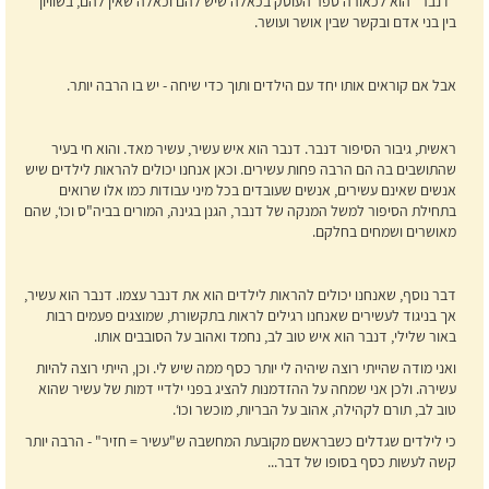
"דנבר" הוא לכאורה ספר העוסק בכאלה שיש להם וכאלה שאין להם, בשוויון
בין בני אדם ובקשר שבין אושר ועושר.
אבל אם קוראים אותו יחד עם הילדים ותוך כדי שיחה - יש בו הרבה יותר.
ראשית, גיבור הסיפור דנבר. דנבר הוא איש עשיר, עשיר מאד. והוא חי בעיר
שהתושבים בה הם הרבה פחות עשירים. וכאן אנחנו יכולים להראות לילדים שיש
אנשים שאינם עשירים, אנשים שעובדים בכל מיני עבודות כמו אלו שרואים
בתחילת הסיפור למשל המנקה של דנבר, הגנן בגינה, המורים בביה"ס וכו‘, שהם
מאושרים ושמחים בחלקם.
דבר נוסף, שאנחנו יכולים להראות לילדים הוא את דנבר עצמו. דנבר הוא עשיר,
אך בניגוד לעשירים שאנחנו רגילים לראות בתקשורת, שמוצגים פעמים רבות
באור שלילי, דנבר הוא איש טוב לב, נחמד ואהוב על הסובבים אותו.
ואני מודה שהייתי רוצה שיהיה לי יותר כסף ממה שיש לי. וכן, הייתי רוצה להיות
עשירה. ולכן אני שמחה על ההזדמנות להציג בפני ילדיי דמות של עשיר שהוא
טוב לב, תורם לקהילה, אהוב על הבריות, מוכשר וכו‘.
כי לילדים שגדלים כשבראשם מקובעת המחשבה ש"עשיר = חזיר" - הרבה יותר
קשה לעשות כסף בסופו של דבר...