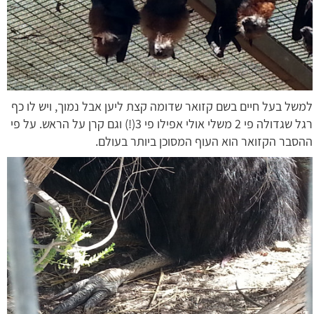
למשל בעל חיים בשם קזואר שדומה קצת ליען אבל נמוך, ויש לו כף
רגל שגדולה פי 2 משלי אולי אפילו פי 3(!) וגם קרן על הראש. על פי
ההסבר הקזואר הוא העוף המסוכן ביותר בעולם.