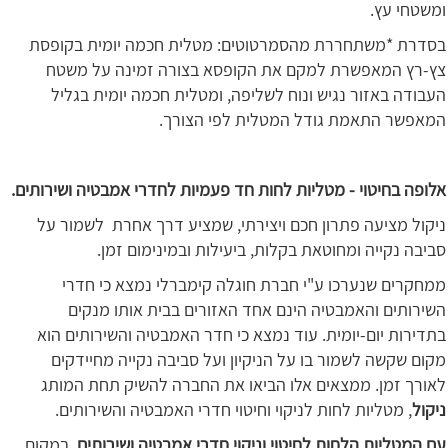
ומשטחי עץ.
בסדרת *משתחררת מהסמרטוטים: מטלית חכמה יומית בקופסת
צץ-רץ המאפשרת למקם את הקופסא בצורה זמינה על משטח
העבודה באזור נגיש ונוח לשליפה, ומטלית חכמה יומית בגליל
המאפשר התאמת גודל המטלית לפי הצורך.
אלופה בחיטוי - מטליות לחות חד פעמיות לחדרי אמבטיה ושירותים.
ניקול מציעה פתרון חכם ויצירתי, שמציע דרך אחרת לשמור על
סביבה נקייה ומחוטאת בקלות, ביעילות ובמינימום זמן.
ממחקרים שנערכו ע"י חברת חוגלה קימברלי נמצא כי חדרי
השירותים והאמבטיה הינם אחד האזורים בבית אותו מנקים
בתדירות יום-יומית. עוד נמצא כי חדר האמבטיה והשירותים הוא
מקום שקשה לשמור בו על הניקיון ועל סביבה נקייה מחיידקים
לאורך זמן. ממצאים אלו הביאו את החברה להשיק תחת המותג
ניקול
, מטליות לחות לניקוי וחיטוי חדרי האמבטיה והשירותים.
עם המטליות הלחות לחיטוי וניקוי חדרי אמבטיה ושירותים,
במקום