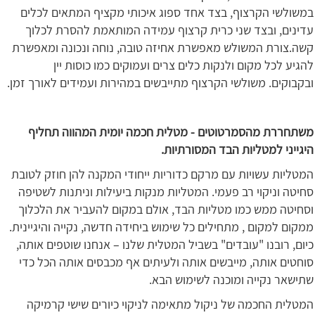
במשולשי הקרצוף, בצד אחד ספוג איכותי מקציף המתאים לכלים
עדינים, ובצד שני כרית קרצוף עמידה המותאמת להסרת לכלוך
קשה.צורת המשולש מאפשרת אחיזה טובה, נוחה ונכונה ומאפשרת
להגיע לכל מקום ולנקות כלים צרים ועמוקים כמו כוסות יין
ובקבוקים. משולשי הקרצוף מתייבשים במהירות ועמידים לאורך זמן.
משתחררת מהסמרטוטים - מטלית חכמה יומית המהווה תחליף
היגייני למטליות הבד המסורתיות.
המטליות עשויות עם מרקם כדוריות ייחודי המקנה להן חוזק לטובת
סחיטה וניקוי רב פעמי. המטליות מנקות ביעילות וניתנות לשטיפה
וסחיטה ממש כמו מטליות הבד, אולם במקום להעביר את הלכלוך
ממקום למקום , מתחילים כל שימוש ביחידה חדשה, נקייה והיגיינית.
כיום, רובנו "עובדים" בשביל המטלית שלנו – אנחנו שוטפים אותה,
סוחטים אותה, מייבשים אותה ולעיתים אף מכבסים אותה הכל כדי
שתישאר נקייה ומוכנה לשימוש הבא.
המטלית החכמה של ניקול מתאימה לניקוי כיורים שישי קרמיקה