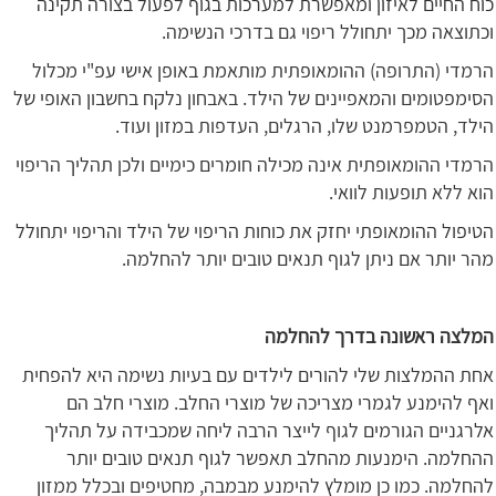
כוח החיים לאיזון ומאפשרת למערכות בגוף לפעול בצורה תקינה
וכתוצאה מכך יתחולל ריפוי גם בדרכי הנשימה.
הרמדי (התרופה) ההומאופתית מותאמת באופן אישי עפ"י מכלול
הסימפטומים והמאפיינים של הילד. באבחון נלקח בחשבון האופי של
הילד, הטמפרמנט שלו, הרגלים, העדפות במזון ועוד.
הרמדי ההומאופתית אינה מכילה חומרים כימיים ולכן תהליך הריפוי
הוא ללא תופעות לוואי.
הטיפול ההומאופתי יחזק את כוחות הריפוי של הילד והריפוי יתחולל
מהר יותר אם ניתן לגוף תנאים טובים יותר להחלמה.
המלצה ראשונה בדרך להחלמה
אחת ההמלצות שלי להורים לילדים עם בעיות נשימה היא להפחית
ואף להימנע לגמרי מצריכה של מוצרי החלב. מוצרי חלב הם
אלרגניים הגורמים לגוף לייצר הרבה ליחה שמכבידה על תהליך
ההחלמה. הימנעות מהחלב תאפשר לגוף תנאים טובים יותר
להחלמה. כמו כן מומלץ להימנע מבמבה, מחטיפים ובכלל ממזון