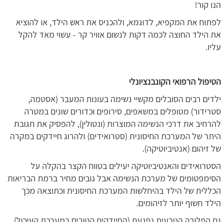
הנו קור!
לפתוח את המקפיא, לדוגמא, ולהכניס את ראש הילד, או להוציא
את הילד החוצה לכמה דקות לנשום אוויר קר - עשוי מאד להקל
עליו.
הטיפול הרפואי הקונבנציונלי
ילדים רבים הסובלים מקשיי נשימה בעונות המעבר (אסטמה,
סטרידור) מטופלים במשאפים, סירופים וכדורים שונים במטרה
להרחיב את דרכי הנשימה המוצרות (ונטולין), להפסיק את תגובת
היתר של המערכת החיסונית (סטרואידים) ולהרוג חיידקים במקרה
של זיהום (אנטיביוטיקה).
הסטרואידים והאנטיביוטיקה יעילים בטווח הקצר בהקלה על
הסימפטומים של מערכת הנשימה אבל גובים מחיר ברמת הבריאות
הכללית של הילד בהיחלשות המערכת החיסונית וכתוצאה מכך
הילד חשוף יותר לזיהומים.
גם הפלורה הטבעית נפגעת (החיידקים הטובים במערכת העיכול)