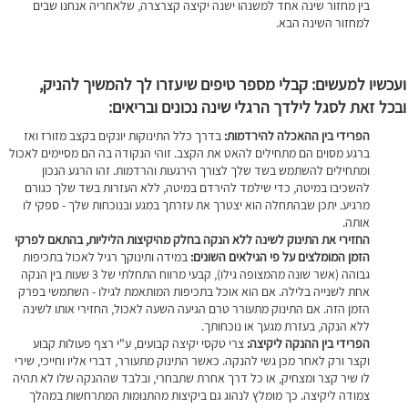
בין מחזור שינה אחד למשנהו ישנה יקיצה קצרצרה, שלאחריה אנחנו שבים
למחזור השינה הבא.
ועכשיו למעשים: קבלי מספר טיפים שיעזרו לך להמשיך להניק,
ובכל זאת לסגל לילדך הרגלי שינה נכונים ובריאים:
הפרידי בין ההאכלה להירדמות:
בדרך כלל התינוקות יונקים בקצב מזורז ואז
ברגע מסוים הם מתחילים להאט את הקצב. זוהי הנקודה בה הם מסיימים לאכול
ומתחילים להשתמש בשד שלך לצורך הירגעות והרדמות. זהו הרגע הנכון
להשכיבו במיטה, כדי שילמד להירדם במיטה, ללא העזרות בשד שלך כגורם
מרגיע. יתכן שבהתחלה הוא יצטרך את עזרתך במגע ובנוכחות שלך - ספקי לו
אותה.
החזירי את התינוק לשינה ללא הנקה בחלק מהיקיצות הליליות, בהתאם לפרקי
הזמן המומלצים על פי הגילאים השונים:
במידה ותינוקך רגיל לאכול בתכיפות
גבוהה (אשר שונה מהמצופה גילו), קבעי מרווח התחלתי של 3 שעות בין הנקה
אחת לשנייה בלילה. אם הוא אוכל בתכיפות המותאמת לגילו - השתמשי בפרק
הזמן הזה. אם התינוק מתעורר טרם הגיעה השעה לאכול, החזירי אותו לשינה
ללא הנקה, בעזרת מגעך או נוכחותך.
הפרידי בין ההנקה ליקיצה:
צרי טקסי יקיצה קבועים, ע"י רצף פעולות קבוע
וקצר ורק לאחר מכן גשי להנקה. כאשר התינוק מתעורר, דברי אליו וחייכי, שירי
לו שיר קצר ומצחיק, או כל דרך אחרת שתבחרי, ובלבד שההנקה שלו לא תהיה
צמודה ליקיצה. כך מומלץ לנהוג גם ביקיצות מהתנומות המתרחשות במהלך