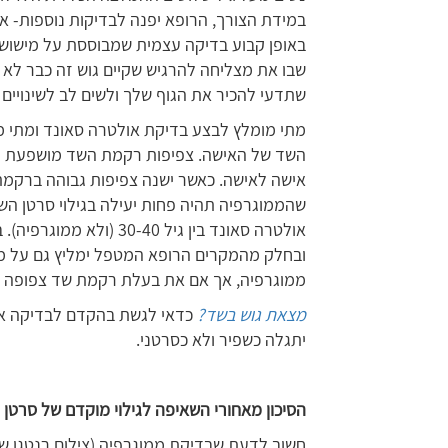
במידת הצורך, הרופא יפנה לבדיקות נוספות- א
באופן קבוע בדיקה עצמית שמבוססת על מישוש וג
שבו את מצליחה להרגיש שקיים גוש זה כבר לא
שתדעי להכיר את הגוף שלך ולשים לב לשינויים
מתי מומלץ לבצע בדיקת אולטרה סאונד ומתי מ
השד של האישה. צפיפות רקמת השד מושפעת מהג
אישה לאישה. כאשר ישנה צפיפות גבוהה ברקמת
שהממוגרפיה תהיה פחות יעילה בגילוי סרטן ה
ממוגרפיה, אך אם את בעלת רקמת שד צפופה כ
מצאת גוש בשד?
כדאי לגשת בהקדם לבדיקה אצ
יתגלה כשפיר ולא כסרטני.
הסיכון
מאחורי
השאיפה
לגילוי
מוקדם
של
סרטן
חשוב לדעת שבדיקת ממוגרפיה (צילום רנטגן של