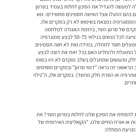
ולה למעשה להגדיל את הסיכון לחלות בעמיד בסרטן
 בהם התגלו אצל האישה תסמינים מחשידים- גוש
הממוגרפיה נמצאת בשימוש לא רק במקרים אלו.
ת לגילוי מוקדם של סרטן השד, ביוזמת האגודה למלחמה
בסרטן ובשיתוף עם משרד הבריאות. תכנית זו מציעה לכל הנשים בגילאי 50-75 לבצע ממוגרפיה
מעלים חשד למחלה. במידה ואת לא חווה תסמינים
ל התועלת ולהחליט האם בכל זאת את רוצה לבצע
- חלק מהגושים שמתגלים בשלב מוקדם לא היו בסופו
הראשוני זה נראה "דמוי סרטן" ובמקרים מסוימים
מותרפיה או הסרת חלק מהשד). במקרים אלו, ה"גילוי
תרים.
להפחית את הסיכון שלנו לחלות בסרטן השד? את
 או אורח החיים שלנו. "הקואליציה האירופית של
במניעת המחלה: