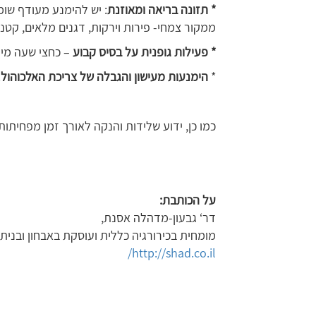
*
תזונה
בריאה
ומאוזנת
: יש להימנע מעודף שומ
ממקור צמחי- פירות וירקות, דגנים מלאים, קטניו
*
פעילות
גופנית
על
בסיס
קבוע
– כחצי שעה מידי
*
הימנעות
מעישון
והגבלה
של
צריכת
האלכוהול
.
כמו כן, ידוע שלידות והנקה לאורך זמן מפחיתו
על הכותבת:
דר‘ גבעון-מדהלה אסנת,
מומחית בכירורגיה כללית ועוסקת באבחון ובניתוחי ס
http://shad.co.il/