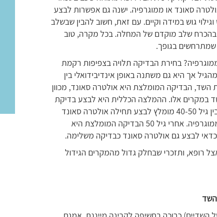
ולטרה סאונד או ממוגרפיה. ישנה גם אפשרות לבצע
ילוי גוש במידה וקיים. עם זאת, חשוב להבין שבשלב
 בהכרח שלב מוקדם של המחלה. בכל מקרה, טוב
 שמתרחשים בגופך.
מוגרפיה? בחירת הבדיקה תלויה בצפיפות רקמת
יל אך היא גם משתנה באופן אינדיבידואלי בין
 השד, הבדיקה המומלצת היא אולטרה סאונד, מכוון
שד במקרים אלו. ההמלצה הכללית היא לבצע בדיקת
אולטרה סאונד בין גיל 30-40 (ולא ממוגרפיה). בין גיל 40-50 מומלץ לבצע תחילה אולטרה סאונד
ובחלק מהמקרים הרופא המטפל ימליץ גם על ממוגרפיה. אחרי גיל 50 הבדיקה המומלצת היא
דאי לבצע גם אולטרה סאונד כבדיקה משלימה.
ל רופא, ותזכרי שבחלק גדול מהמקרים הגידול
השד
 השדיים) כרוכה בחשיפה לקרינה מייננת. אמנם