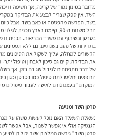
מדובר במינון נמוך של קרינה, אך חשיפה זו יכ
השד. אין ספק שצריך לבצע את הבדיקה במקרים
בשד, הפרשה מהפטמה או כאב בשד. אבל כיום 
החל משנות ה-90, קיימת בארץ תכני
בתדירות של פעם בשנתיים, גם ללא תסמינים ש
הקשורים למחלה, עליך לשקול את הסיכונים מו
את הבדיקה. קיים גם סיכון לאבחון וטיפול יתר
של דבר מתפתחים לגידול שגורם נזק, אך בשלב 
הרופאים יחליטו לתת טיפול כמו בסרטן (כגון כי
המוקדם" בעצם גורם לאישה לעבור טיפולים מיו
סרטן
השד
ומניעה
נשאלת השאלה האם נוכל לעשות משהו על מנת 
הגנטיקה אולי אי אפשר לשנות, אבל אפשר לשנות
סרטן השד" גיבשה המלצות אשר יכולות לסייע 