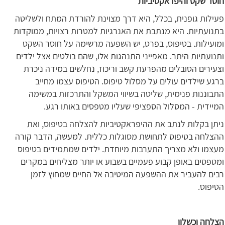
חוסר שקט והיפראקטיביות
פעילות גופנית, בכלל, היא דרך מצוינת להורדת המתח ולשליטה
בתנועתיות. היא מנתבת את האנרגיות למטרות רצויות, ממוקדות
ומועילות. בטיפוס, בפרט, יש השפעה מרשימה על חוסר השקט
ותנועתיות היתר. מאפייני התנהגות אלו, שהם בולטים אצל ילדים
וצעירים הסובלים מהפרעת קשב וריכוז, נחלשים במידה ניכרת
ברגע שילדים עולים על מסלול טיפוס. הטיפוס עצמו מחייב
התבוננות פנימית, שליטה בשיווי המשקל והתרכזות במשימה
המיידית - המסלול הספציפי שעליו מטפסים באותו רגע.
ניתן בקלות לנתב את ההיפראקטיביות להצלחה בטיפוס, ואת
ההצלחה בטיפוס לתחושת מסוגלות כללית. למעשה, הדבר קורה
מעצמו ולא מצריך התערבות מיוחדת. ילדים שמתמידים בטיפוס
ומטפסים באופן קבוע פעמיים בשבוע או יותר מצליחים במקרים
רבים להעביר את ההשפעה המיטיבה אל החיים שמחוץ לזמן
הטיפוס.
הצלחה וכשלון