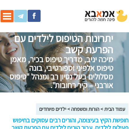
ggle
ation
יתרונות הטיפוס לילדים עם
הפרעת קשב
מיכה יניב, מדריך טיפוס בכיר, מאמן
טיפוס אלפיני וספורטיבי, בונה
מסלולים בעל נסיון רב ומנהל "טיפוס
אורבני – קיר רחובות".
עמוד הבית
>
הורות ומשפחה
>
ילדים מיוחדים
חופשת הקיץ בעיצומה, והורים רבים עסוקים בחיפוש
פעילות לילדים. עבור הורים לילדים עם הפרעת קשב