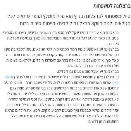
ברצלונה למשפחות
טיול משפחתי לברצלונה בקיץ הוא טיול מומלץ וסופר מתאים לכל
הגילאים. למה דווקא ברצלונה לילדים? קיימות סיבות רבות:
ברצלונה היא עיר ידידותית שקל להתמצא בה, תושביה אדיבים, חייכנים ומסבירי
פנים. קל מאד להגיע לכל האטרקציות המומלצות ואין צורך בנסיעות מפרכות
וארוכות.
בברצלונה יש לא מעט פינות חמד המתאימות לכל הגילאים. ניתן לקבל בה מינון
נכון של פעילויות לילדים. היסטוריה בקטנה, קומץ אמנות, קורט תרבות והרבה
מאד כיף. איזון מושלם בין כל אלה בהתאם ליכולות הילדים, לגילאים ולציפיות
של כולכם יהפכו את הטיול למושלם.
בברצלונה יש אוכל טוב שטעים גם לילדים.
טיסות לברצלונה מוצעות לעיתים בדילים משתלמים מאוד וכדאי לעקוב (
למשל
כאן
) אודות האפשרויות השונות הניתנות לכם. על ידי מעקב חכם – תוכלו להגיע
לחסכון של מאות דולרים ברכישת הכרטיסים לכל בני המשפחה. מומלץ גם
לקחת בחשבון את שעות הטיסה כך שיהיו נוחות ומתאימות לילדים – השתדלו
לא לנסוע באמצע הלילה. אל תשכחו לקחת בחשבון את זמני הנסיעה לשדה
התעופה וההמתנה שם. בחרו בחברות תעופה ישראליות, שם הדיילים אדיבים
יותר לילדים, מלאי סבלנות ואף מציעים להם עיסוקים. הכינו את הילדים מראש
לגבי הטיסה, למדו אותם על משמעותה ועל אופייה והגדירו מראש את כללי
ההתנהגות הנדרשים.