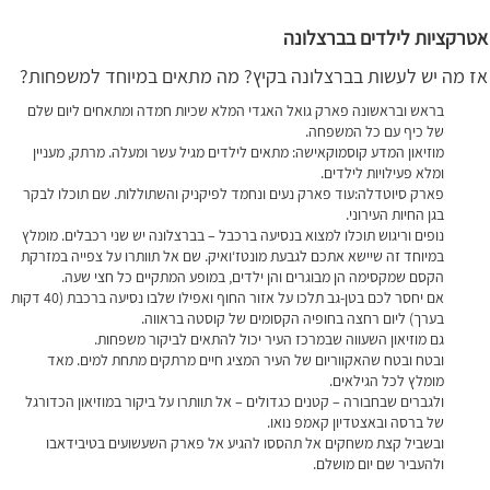
אטרקציות לילדים בברצלונה
אז מה יש לעשות בברצלונה בקיץ? מה מתאים במיוחד למשפחות?
בראש ובראשונה פארק גואל האגדי המלא שכיות חמדה ומתאחים ליום שלם
של כיף עם כל המשפחה.
מוזיאון המדע קוסמוקאישה: מתאים לילדים מגיל עשר ומעלה. מרתק, מעניין
ומלא פעילויות לילדים.
פארק סיוטדלה:עוד פארק נעים ונחמד לפיקניק והשתוללות. שם תוכלו לבקר
בגן החיות העירוני.
נופים וריגוש תוכלו למצוא בנסיעה ברכבל – בברצלונה יש שני רכבלים. מומלץ
במיוחד זה שיישא אתכם לגבעת מונטז‘ואיק. שם אל תוותרו על צפייה במזרקת
הקסם שמקסימה הן מבוגרים והן ילדים, במופע המתקיים כל חצי שעה.
אם יחסר לכם בטן-גב תלכו על אזור החוף ואפילו שלבו נסיעה ברכבת (40 דקות
בערך) ליום רחצה בחופיה הקסומים של קוסטה בראווה.
גם מוזיאון השעווה שבמרכז העיר יכול להתאים לביקור משפחות.
ובטח ובטח שהאקווריום של העיר המציג חיים מרתקים מתחת למים. מאד
מומלץ לכל הגילאים.
ולגברים שבחבורה – קטנים כגדולים – אל תוותרו על ביקור במוזיאון הכדורגל
של ברסה ובאצטדיון קאמפ נואו.
ובשביל קצת משחקים אל תהססו להגיע אל פארק השעשועים בטיבידאבו
ולהעביר שם יום מושלם.