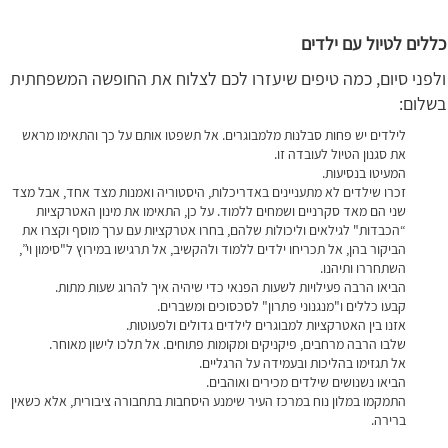
כללים לטיול עם ילדים
ולפני סיום, כמה טיפים שיעזרו לכם לצלוח את החופשה המשפחתית
בשלום:
לילדים יש פחות סבלנות מלמבוגרים. אל תשפטו אותם על כך והתאימו מראש
את סגנון הטיול לעובדה זו.
המעיטו בנסיעות.
זכרו שילדים לא מתעניינים באדריכלות, היסטוריה ואמנות מצד אחד, אבל מצד
שני הם מאד סקרניים ושמחים ללמוד. על כן, התאימו את מינון האטרקציות
“הכבדות" לגילאים וליכולות שלהם, בחרו אטרקציות עם ערך מוסף וקצרו את
הביקור בהן, אל תכריחו ילדים ללמוד ולהקשיב, אל תרגישו במירוץ ל"סימון וי”,
השתחררו ותיהנו.
הביאו הרבה פעילויות לשעות הפנאי כדי שיהיה איך להרוג שעות מתות.
קבעו כללים ו"מנגנוני פתרון" לסכסוכים ומשברים.
אזנו בין האטרקציות למבוגרים לילדים גדולים ולפעוטות.
שלבו הרבה מרחבים, פיקניקים ומקומות פתוחים.
אל תלכו לישון מאוחר.
אל תגזימו בהליכות ובעמידה על הרגליים.
הביאו נשנושים שילדים מכירים ואוהבים.
התמקמו במלון נוח במרכז העיר שימנע היסחבות בתחבורה ציבורית, אלא כשאין
ברירה.