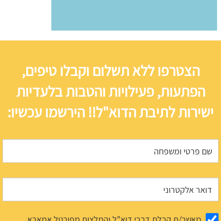
הצטרפו ללא תשלום וקבלו טיפים,
הפתעות, פעילויות והטבות בלעדיות
ישירות לתיבת הדוא"ל!! הירשמו עכשיו:
מאשר/ת קבלת דברי דוא"ל והמלצות מפורטל אמאבא.