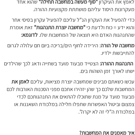
לאמץ את העיקרון
"סוף מעשה במחשבה תחילה"
שהוא
אחד
מעקרונות היסוד עליהם מושתתת מקצועיות ההורה.
כדי להפעיל את העקרון הנ"ל עליכם להפעיל עקרון בסיסי אחר
והוא ידע = כוח ולדעת כי
"מחשבה יוצרת התנהגות"
זאת אומרת
שהתנהגות האדם היא תוצאה של המחשבות שלו.
לדוגמא:
מחשבה של הורה
: הירידה לחוף הים/בריכה ביום חם עלולה לגרום
להתייבשות ילדיו.
התנהגות ההורה:
הצטייד מבעוד מועד בשתייה ודאג לכך שהילדים
ישתו לאורך זמן השהות בים.
עכשו כשאתם מבינים שמחשבה יוצרת מציאות, עליכם
לאמן את
המחשבות שלכם כך שהן יזהירו אתכם מפני הסכנות האורבות לכם
מבעוד מועד על מנת שתוכלו להתאים את התנהגותכם לכדי
צמצום וביטול האפשרות שתפלו חלילה במלכודת השאננות או
במלכודת ה"לי זה לא יקרה".
איך מאמנים את המחשבות?