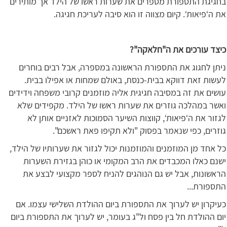
בחגיגת התספורת מספרים את שערות ראשו של הילד אך מותירים
את ה‘פיאות‘. קיום מצווה זו הוא סיבה לעריכת חגיגה.
כיצד עורכים את ה"חלאקה"?
ניתן לחגוג את התספורת הראשונה במספרה, אבל רבים בוחרים
לעשות זאת דווקא בבית-כנסת, באולם שמחות או אפילו בבית.
עושים את זה במסיבה חגיגית אליה מוזמנים קרובי משפחה וידידים
ואשר במהלכה גוזרים את שערות ראשו של הילד. מקפידים שלא
לגזור את ה‘פיאות‘, קווצות השיער הסמוכות לאזניים אותן לא
גוזרים, כפי שנאמר בפסוק "ולא תקיפו פאת ראשכם".
כל אחד מן המוזמנים והמוזמנות יכול לגזור את שערותיו של הילד,
ישנם כאלו המכבדים את הרב המקומי או כוהן בגזירת השערות
הראשונות, אבל יש גם הנוהגים להניח לספר מקצועי לבצע את
התספורת...
כעיקרון יש לערוך את התספורת ביום ההולדת השלישי עצמו. אם
יום ההולדת חל בין פסח ול"ג בעומר, יש לערוך את התספורת ביום