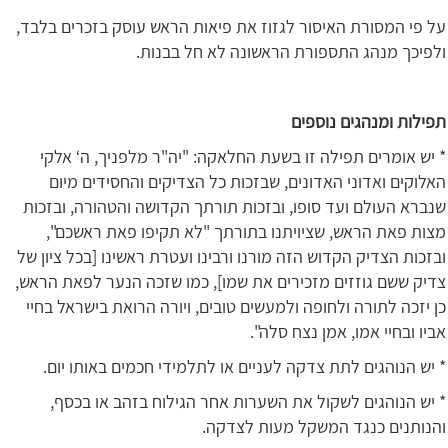
על פי המסורת האיסור לגזוז את פיאות הראש עוסק בזכרים בלבד,
ולפיכך מנהג התספורת הראשונה לא חל בבנות.
תפילות ומנהגים נוספים
* יש אומרים תפילה זו בשעת החלאקה: "יה"ר מלפניך, ה‘ אלקי
האלוקים ואדוני האדונים, שבזכות כל הצדיקים והחסידים מיום
שנברא העולם ועד סופו, ובזכות תורתך הקדושה והטהורה, ובזכות
מצות פאת הראש, שציויתנו בתורתך "לא תקיפו פאת ראשכם",
ובזכות הצדיק הקדוש הזה מורנו ורבינו ועטרת ראשינו [בכל ציון של
צדיק ששם גוזזים מזכירים את שמו], כמו שזכה הנער לפאת הראש,
כן יזכה לתורה ולחופה ולמעשים טובים, ויורה הרואת בישראל בחיי
אביו ובחיי אמו, אמן נצח סלה".
* יש הנוהגים לתת צדקה לעניים או לתלמידי חכמים באותו יום.
* יש הנוהגים לשקול את השערות אחר הגילוח בזהב או בכסף,
והנותנים כנגד המשקל מעות לצדקה.