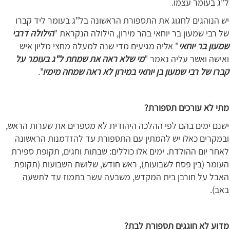
ל"ג בעומר עצמו.
יש הנוהגים לחגוג את התספורת הראשונה בל"ג בעומר ליד קברו
של רבי שמעון בר יוחאי בהר מירון, הילולה הנקראת "
הילולה דרבי
שמעון בר יוחאי
" אליה מגיעים מדי שנה למעלה מחצי מליון איש
ואישה ואשר עליה נאמר "
מי שלא ראה את שמחת ל"ג בעומר על
קברו של רבי שמעון בן יוחאי במירון לא ראה שמחה מימיו
".
מתי לא עורכים תספורת?
ישנם ימים בהם לפי ההלכה היהודית לא מספרים את שערות הראש,
ובמקרים כאלו יש להמתין עם התספורת עד להזדמנות הראשונה
לאחר יום ההולדת. ימים אלו כוללים: שבתות וחגים, תקופת ספירת
העומר (בין פסח לשבועות), ראש חודש, שלושת השבועות (תקופת
האבל על חורבן בית המקדש, משבעה עשר בתמוז עד לתשעה
באב).
מדוע לא חוגגים תספורת לבת?