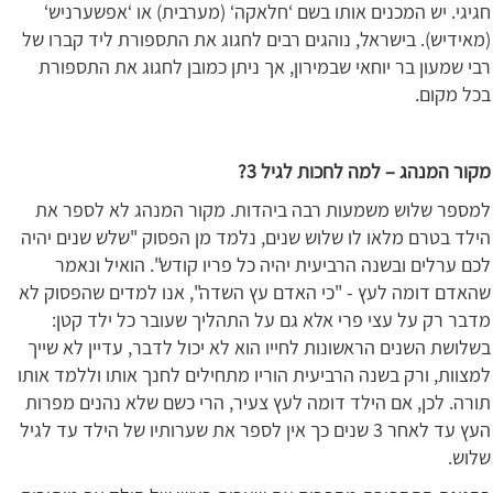
חגיגי. יש המכנים אותו בשם ‘חלאקה‘ (מערבית) או ‘אפשערניש‘
(מאידיש). בישראל, נוהגים רבים לחגוג את התספורת ליד קברו של
רבי שמעון בר יוחאי שבמירון, אך ניתן כמובן לחגוג את התספורת
בכל מקום.
מקור המנהג – למה לחכות לגיל 3?
למספר שלוש משמעות רבה ביהדות. מקור המנהג לא לספר את
הילד בטרם מלאו לו שלוש שנים, נלמד מן הפסוק "שלש שנים יהיה
לכם ערלים ובשנה הרביעית יהיה כל פריו קודש". הואיל ונאמר
שהאדם דומה לעץ - "כי האדם עץ השדה", אנו למדים שהפסוק לא
מדבר רק על עצי פרי אלא גם על התהליך שעובר כל ילד קטן:
בשלושת השנים הראשונות לחייו הוא לא יכול לדבר, עדיין לא שייך
למצוות, ורק בשנה הרביעית הוריו מתחילים לחנך אותו וללמד אותו
תורה. לכן, אם הילד דומה לעץ צעיר, הרי כשם שלא נהנים מפרות
העץ עד לאחר 3 שנים כך אין לספר את שערותיו של הילד עד לגיל
שלוש.