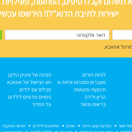
 תשלום וקבלו טיפים, הפתעות, פעילויות 
ישירות לתיבת הדוא"ל!! הירשמו עכשיו
ורטל אמאבא.
להיות הורים
הפינה של איציק הליצן
מעברים מסגרות וכיתה א
חוג הבישול של אמאבא
תינוקות ופעוטות
מבלים עם ילדים
הריון ולידה
ניסויים מדעיים לילדים
בריאות וכושר
על המדף
סות חושי
הפרעת קשב וריכוז
חוגים
מוזיאונים לילדים
הוראה מתקנת
 לילדים
ויסות רגשי אצל ילדים
חזון הורי
סלולרי לילדים
הפרעת קשב