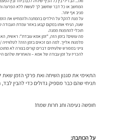
ואז... הבדילי בין כל הכיף שיהיה לכם ביחד ובין הפע
המחשב או כל דבר שחשוב לך לעשות ללא הפרעה והסבי
מניב אף יותר.
על מנת להקל על הילדים בהמתנה ולהמחיש את הזמן 
שעה, הניחי אותו במקום קבוע באזור עמדת העבודה 
תוכלי להתפנות ממנה.
מה עושים? בזמן הזה, "זמן אמא עובדת": ראשית, הא
מלפנות אלייך. למה הם זכאים בזמן הזה? לטלוויזיה 
צייני במפורש שלעיתים דברים קורים בצורה לא מתוכנ
להכריז על זמן עבודה של אמא – והאחריות שלהם היא 
התאימי את סגנון השיחה ואת פרקי הזמן שאת ל
תניחי שהם כבר מספיק גדולים כדי להבין לבד, ח
חופשה נעימה וחג חרות שמח!
על הכותבת: