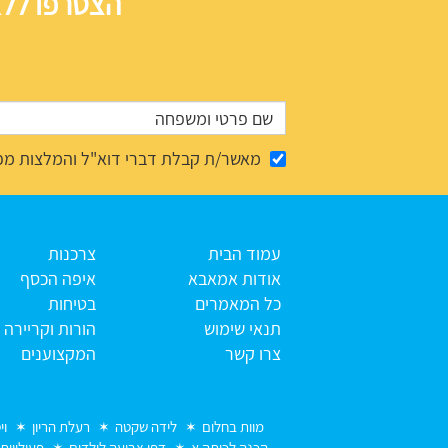
הצטרפו ללא
מאשר/ת קבלת דברי דוא"ל והמלצות מפ
עמוד הבית
צרכנות
אודות אמאבא
איפה הכסף
כל המאמרים
בטיחות
תנאי שימוש
הורות וקריירה
צרו קשר
המקצוענים
מוות בחלום
לידה שקטה
רעלת הריון
וי
הכנה לכיתה א
דפי צביעה לילדים
פעילויות