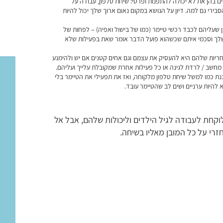
מים בהן את לא יכולה להתפנות ופרטי: שיחת טלפון, עבודה על
רי גם למה. דיון על הנושא במקום נאום ארוך שלך יכול להיות
שעליהם לכבד רכשי טיימר (כמו של בישול ואפיה) – לפחות של
שלך וסכמי איתם שכשהוא פועל הדבר אומר שאת בפעילות שלא
חריות שלהם היא להעסיק את עצמם וגם אחים קטנים אם יש ולהימנע
/ מחשב / לרדת לגינה או כל פעילות אחרת שמקובלת עלייך ועליהם.
נת כמו למשל שיחת טלפון מלקוחה, ואז את תפעילי את הטיימר בלי
להיות ערניים ושים לב שהטיימר עובד.
וקחת לעבודה לגיל הילדים וליכולות שלהם, אבל אל
זרי על כל המובן מאליו בשיחה.