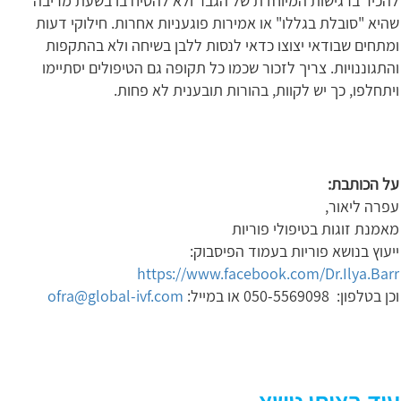
להכיר ברגישות המיוחדת של הגבר ולא להטיח בו בשעת מריבה
שהיא "סובלת בגללו" או אמירות פוגעניות אחרות. חילוקי דעות
ומתחים שבודאי יצוצו כדאי לנסות ללבן בשיחה ולא בהתקפות
והתגוננויות. צריך לזכור שכמו כל תקופה גם הטיפולים יסתיימו
ויתחלפו, כך יש לקוות, בהורות תובענית לא פחות.
על הכותבת:
עפרה ליאור,
מאמנת זוגות בטיפולי פוריות
ייעוץ בנושא פוריות בעמוד הפיסבוק:
https://www.facebook.com/Dr.Ilya.Barr
וכן בטלפון: 050-5569098 או במייל:
ofra@global-ivf.com