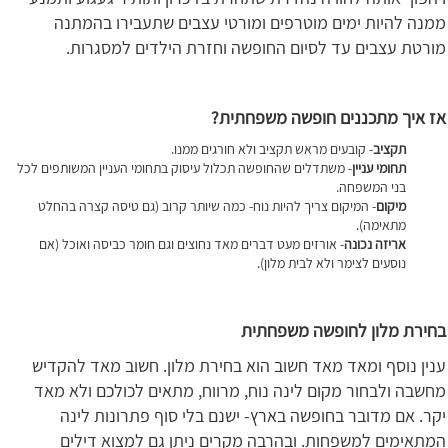
ממנה להיות ימים מוטרפים ומורטי עצבים שתעבירו בהמתנה
מורטת עצבים עד לסיום החופשה וחזרת הילדים למסגרות.
אז איך מתכננים חופשה משפחתית?
תקציב
- קובעים מראש תקציב ולא חורגים ממנו.
תחומי עניין
- משתדלים שהחופשה תכלול עיסוק בתחומי העניין המשותפים לכל
בני המשפחה.
מיקום
- המיקום צריך להיות נוח- כמה שיותר קרוב (גם טיסה קצרה בהחלט
מתאימה).
אריזה נכונה
- אורזים מעט דברים מאד נחוצים וגם חומר כביסה ואוכל (אם
נוסעים לצימר ולא לבית מלון).
בחירת מלון לחופשה משפחתית
ענין נוסף ומאד מאד חשוב הוא בחירת מלון. חשוב מאד להקדיש
מחשבה ולבחור מקום לינה נוח, מרווח, מתאים לכולכם ולא מאד
יקר. אם מדובר בחופשה בארץ- ישנם בלי סוף פתרונות לינה
המתאימים למשפחות. ובהרבה מקרים ניתן גם למצוא דילים