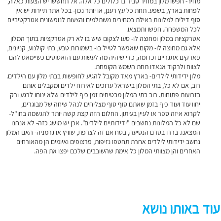
מחיר- חפשו מלון במחיר סביר בו כלולים כל אלה. אל תחששו יש הצעות כאלה,
לפחות בארץ, בשפע. תחת כל עץ רענן, או יותר נכון- בכל אתר תיירות יש אין
סוף דילים למלונות באילת במחירים משתלמים
והצעות לנופשונים אטרקטיביים
לכל המשפחה. חפשו ותמצאו.
אטרקציות במלון ומחוצה לו- סעו לצקום שיש בו לא רק אטרקציות בתוך המלון
אלא גם מחוצה לו- מקום שאפשר לטייל בו- בשמורות טבע, בתי קולנוע, קניונים,
פארקים אתגריים וכדומה, כדי שיהיה מה לעשות עם הזאטוטים כשיימאס להם
לצווח ולרקוד אגאדו תחת השמש הקופחת.
מלון ידידותי לילדים- בארץ מאד מקובל להגיע לחופשות בבתי מלון עם הילדים.
רוב, אם לא כל, בתי המלון בישראל ערוכים לאירוח ילדים ומקבלים אותם
בזרועות פתוחות. רוב בתי המלון מבטיחים זמן כיף לילדים שלא ינוחו לרגע ורק
יחוו עוד ועוד כיף בזמן שאתם סוף סוף מצליחים לנהל שיחה של מבוגרים,
לקרוא איזה ספר או לעיין בעיתון. החלום הזה קצת קשה יותר להגשמה בחו"ל-
שם לא כל המלונות נחשבים "ידידותיים לילדים". אכן יש מושג כזה- לא אנחנו
המצאנו. בררו בטרם הנסיעה, בטח אם זה לצרפת, שוויץ או גרמניה- האם המלון
נחשב ידידותי לילדים אחרת תחטפו נזיפות, פרצופים ואיומים הן מהאורחים
האחרים והן מצוותי המלון כל אימת שהשובבים שלכם יפצו את הפה.
עוד באותו נושא