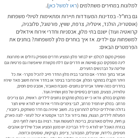
למלונות במחירים משתלמים (
ראו למשל כאן
).
גם בחו"ל- במדינות המעודדות תיירות ומתאימות לטיולי משפחות
(אוסטריה, הולנד, איטליה, צרפת, שוויץ, פורטוגל, סלובניה,
קרואטיה ועוד) ישנם בתי מלון, אכסניות וחדרי אירוח אידאלים
למשפחות עם ילדים. אז איך בוחרים מלון למשפחות? בוחנים את
הפרמטרים הבאים:
מספיק מקום לכולם: יש לבחור מלון המציע חדרים מספיק גדולים או פתרונות
לינה מספקים כגון סוויטות או חדרים עם דלת מקשרת שיאפשרו גם פרטיות וגם
שליטה על הברנשים הזעירים.
אבזור בתוך החדר- אם מדובר בבית מלון החדר חייב להכיל מקרר- את כל
היתר תקבלו במתקני המלון. אם מדובר בצימר או בחדר אירוח חשוב מאד שיהיו
בחדרים כמה שיותר אביזרים נחוצים- מטבח מאובזר, אמבט מים חמים,
טלוויזיה, מצעים, מוצרים בסיסיים של מזון ושתייה ועוד.
מתקנים במלון- וודאו כי יש במלון מתקנים נחוצים לילדים. ראשית, הם צריכים
מרחב- במלון יש תמיד מרחב, לגבי צימרים וחדרי אירוח יש לוודא שיש חצר
גדולה שהילדים יכולים להתרוצץ בה. חשוב שיהיה גם חדר משחקים, ג‘ימבורי,
הפעלות לילדים, הצגות, צוות בידור וכל דבר אקסטרא יכול לעזור- לונה פארק,
גן חיות, טיולים מאורגנים, בריכות לפעוטות ועוד. רצויה גם גישה לחוף הים.
בגזרת האוכל יש לוודא כי ליד הבריכה יש מזנון המציע אוכל שילדים אוהבים-
חטיפים, גלידות, שניצלים, המבורגר, צ‘יפס, נקניקיות, טוסטים וכדומה.