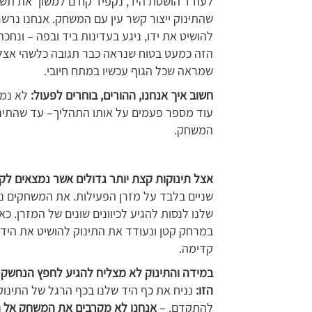
לעודד הושטת היד, נקפיד קודם למשוך את תשומ
שהתינוק ייצור קשר עין עם המשחק. אנחנו נרשר
להושיט את ידו, ניגע בעדינות ביד ובפה – ונחכ
הזה כמעט בטוח שנראה כבר תגובה כלשהי אצל ה
שמראה שכל הגוף עכשיו במתח חיובי.
חשוב איך אנחנו, ההורים, בוחרים לפעול:
לא נמה
עוד מספר פעמים על אותו התהליך– עד שהתינו
המשחק.
אצל תינוקות קצת יותר גדולים אשר נמצאים ל
שניים בלבד על מזרן הפעילות. את המשחקים נ
שלנו לנסות להגיע לכיוונים שונים של המזרן. 
במרחק קטן ונעודד את התינוק להושיט את הידיי
קדימה.
במידה והתינוק לא מצליח להגיע לחפץ הנחשק
הזו:
נניח את כף היד שלנו בכף הרגל של התינוק
להתקדם. –
אנחנו לא מקרבים את המשחק אל ה