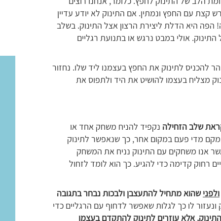
ת הלב של התינוק לחפץ. כלומר, אנחנו רוצים
ש קצת עם החפץ ונמתין. אם התינוק לא יודע עדיין
ה! הפה היא הדלת ליצירת הרצון אצל התינוק. בשלב
תינוק. אולי במבט נרגש או בתנועת רגליים
ר להכניס לתינוק את החפץ בעצמנו ליד שלו. נחזור
ק מצליח בעצמו להושיט את היד ולתפוס את
קראת שלב הזחילה
נקפיד להניח משחק אחד או
מקם מדי פעם במקום אחר, כך שנאפשר לתינוק
כאשר אנו משחקים עם התינוק נניח את המשחק
ם רחוק קדימה כדי להגיע. כך הוא לומד לזחול
ולפני
שהוא מתחיל להתעצבן ולבכות נבחר בתגובה
 ונעזור לו כך לגלות שאפשר לדחוף עם הרגליים כדי
תינוק, אלא עוזרים לתינוק להתקדם בעצמו