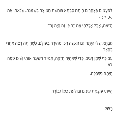
לִפְעָמִים בַּצָּהֳרַיִם הָיְתָה סַבְתָּא בּוֹחֶשֶׁת חֲמִיצָה בְּשַׁמֶּנֶת. שָׂנֵאתִי אֶת
הַחֲמִיצָה
הַזֹּאת, אֲבָל אָכַלְתִּי אֶת זֶה כִּי זֶה הָיָה וָרֹד.
סַבְתָּא שֶׁלִּי הָיְתָה גַּם הָאִשָּׁה הֲכִי מְהִירָה בָּעוֹלָם. כְּשֶׁהָיְתָה רָצָה אַחֲרַי
בֶּחָצֵר
עִם כַּף שֶׁמֶן דָּגִים, כְּדֵי שֶׁאֶהְיֶה חֲזָקָה, תָּמִיד הִשִּׂיגָה אוֹתִי וְשׁוּם טִפָּה
לֹא
הָיְתָה נִשְׁפֶּכֶת.
הָיִיתִי עוֹצֶמֶת עֵינַיִם וּבוֹלַעַת כְּמוֹ גִּבּוֹרָה.
בַּלּוּל