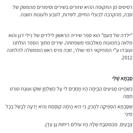
רסיסים מן התקופה ההיא שזורים בשירים וסיפורים מהמשק של
סבה, מהקרבה לבעלי החיים, לשדות, לטבע ולעונות השנה.
"ילדה של פעם" הוא ספר שיריה הראשון לילדים של נילי דגן והוא
מלווה בתמונות מאלבומי משפחתה. שירים מתוך הספר הולחנו
ועובדו ע"י המוזיקאי רמי שולר, זוכה פרס ראש הממשלה להלחנה
2012.
סַבְתָּא שֶׁלִּי
כְּשֶׁהָיִינוּ מַגִּיעִים הַבַּיְתָה הָיוּ מְחַכִּים לִי עַל הַשֻּׁלְחָן שׁוֹקוֹ וְעוּגַת טוֹרְט
חַמָּה
שֶׁסַּבְתָּא הִסְפִּיקָה לְהָכִין, כִּי הִיא הָיְתָה קוֹסֶמֶת וְהִיא יָדְעָה לְבַשֵּׁל בְּכָל
מִינֵי
צְבָעִים. מֵהַמִּטְבָּח שֶׁלָּהּ הָיוּ עוֹלִים רֵיחוֹת גַּן עֵדֶן.