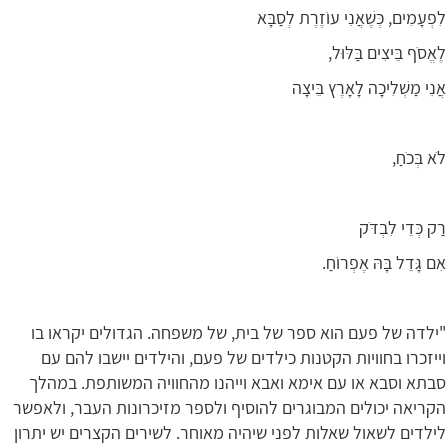
לִפְעָמִים, כְּשֶׁאֲנִי עוֹזֶרֶת לְסַבָּא
לֶאֱסֹף בֵּיצִים בַּלּוּל,
אֲנִי מַשְׁלִיכָה לָאָרֶץ בֵּיצָה
לֹא בְּכֹחַ,
רַק כְּדֵי לִבְדֹּק
אִם גָּדֵל בָּהּ אֶפְרוֹחַ.
"ילדה של פעם הוא ספר של בית, של משפחה. הגדולים יקראו בו
וייזכרו בחוויות הקטנות כילדים של פעם, והילדים יישבו להם עם
סבתא וסבא או עם אימא ואבא וייהנו מהחוויה המשותפת. במהלך
הקריאה יכולים המבוגרים להוסיף ולספר מזיכרונות העבר, ולאפשר
לילדים לשאול שאלות לפני שיהיה מאוחר. לשירים הקצרים יש יתרון