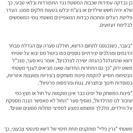
כן נבדקה עמידות שכבות המשטח נגד התפוררות ובלאי טבעי, כך
שלא יהיה חשש שילדים או בע"ח יבלעו בטעות חלקים ממנו. העדר
פליטת רעלים ומתכות כבדות המאפיינים משטחי גומי המשמשים
לבלימת זעזועים.
"בעבר, כשנכנסנו לתחום הדשא, חוללנו סערה עם הגדלת מבחר
הדגמים ומהלכים יצירתיים נוספים כמו ביטול מס יבוא על שטיחי
דשא שהתגלגל כהנחה ישירה לצרכנים", אומר גיא סער, מנכ"ל
פשוט ירוק "כך גם התחרות החדשה שאנו מביאים לענף משטחי
הבטיחות תסייע להקמת פינות משחקים בעיריות ומועצות אזוריות,
במוסדות חינוך ובחצרות, גגות ומרפסות פרטיות".
"פינות המשחק של ימינו כבר אינן מוקמות על חול או חצץ כפי
שזכור לנו מהילדות", מוסיף סער "החול לא מאפשר הגנה מספקת
על הילדים, מלכלך ומשמש כמצע למפיצי מחלות מסוגים שונים".
משטחי "גרין פליי" מותקנים תחת חיפוי של דשא סינטטי צבעוני, כך