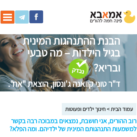
ggle
ation
הבנת ההתנהגות המינית
בגיל הילדות – מה טבעי
ובריא?
ד"ר טוני קוואנה ג'ונסון, הוצאת "אח".
עמוד הבית
>
חינוך ילדים ופעוטות
רוב ההורים, אני חושבת, נמצאים במבוכה רבה בקשר
למשמעות התנהגותם המינית של ילדיהם. ומה הפלא?