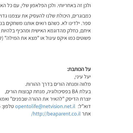
ולכן זה באחריותי. ולכן הפלאפון שלי, עם כל הא
כמבוגרים, היכולת שלנו להעסיק את עצמנו גדולה
ספר. ילדינו לא. כשהם רואים אותנו משחקים בניי
איתם, כחלק מהדוגמא האישית ומהכיף בלהיות י
פשוטים כמו איקס עיגול או "מצא את המילה" (ל
על הכותבת
:
יעל עיני,
מלווה ומנחה הורים בדרך ההורות.
בעלת BA בפסיכולוגיה, מנחת קבוצות הורים,
יוצרת הדיסק "להאיר את ההורה שבפנים" ואמא ל-
דוא"ל:
opentolife@netvision.net.il
טלפון: 050-6655905
אתר
http://beaparent.co.il
/