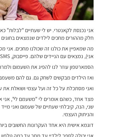
אני נכנסת לקאנטרי. יש לי שעתיים "לבלות" כאן 
חלק מההורים מחכים לילדים שנמצאים בחוגים 
מה שמאפיין את כולנו זה שכולנו מחכים. אני מס
אני), נמצאים עם הניידים שלהם. פייסבוק, SMS, ווטסאפ, קנדי קראש ועוד.
הסמארטפון עוזר לנו להפיג את השעמום ולמרוח
ואז הילדים מבקשים לשחק גם. גם להם משעמם
ואני מסתכלת על כל זה ועל עצמי ושואלת את ע
מצד אחד, כשהם אומרים לי "משעמם לי", אני 
שני, הנה, קיבלתי שעתיים של שעמום ואני מיי
והניתוק העצמי.
דוגמא אישית היא אחד העקרונות החשובים ביות
אני יכולה לספר לילדיי עד מחר עד כמה טלפון