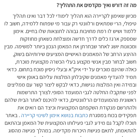
מה זה דורש ואיך מקדמים את התהליך?
מכיוון שאימון לקריירה הוא תהליך לימודי לכל דבר ואינו תהליך
טיפולי, הרי שמתאים ורלוונטי רק עבור מי שפתוח ללמידה, חשוב לו
ללמוד ושיש לו רמת מחויבות גבוהה לתוצאות שלו בחיים. אימון
שמספק ארגז כלים לדרך חדשה ומוצלחת כשאתן מחוזקות
ומכוונות יושג לאחר שבחרתן את המאמן הנכון ביותר למשימה. מבין
ההיצע הרחב של המאמנים האישיים המציעים שירותיהם בשוק,
חשוב לבחור מבין אנשי מקצוע בעלי הכשרה מקצועית מוכרת,
כאלה שהינם מוכרים על ידי איק"א ובעלי ניסיון מוכח בתחום. כדאי
תמיד להעדיף מאמנים שקיבלתן המלצות עליהם באופן אישי
ובמידה ואין המלצות נגישות, כדאי לבקש ליצור קשר עם ממליצים
לפני שתקבלו החלטה לגבי המועמד הסופי.לצורך התרשמות
ראשונית מהמועמדים הרלוונטיים, כדאי להיכנס לאתר הבית שלהם
ולהתרשם מנקודת השקפתם המקצועית וכיצד הם רואים את
תפקידים בכוח במסגרת
כתבות בנושא אימון לשינוי קריירה
. באתר
תוכלו לקבל גם מידע לגבי פעילותו המקצועית של המאמן ובהתאם
להתאמתו, לתאם פגישת היכרות מקדימה. במהלך פגישה מהסוג