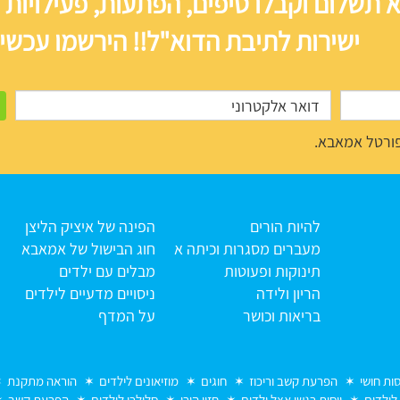
 תשלום וקבלו טיפים, הפתעות, פעילויות 
ישירות לתיבת הדוא"ל!! הירשמו עכשיו
ורטל אמאבא.
להיות הורים
הפינה של איציק הליצן
מעברים מסגרות וכיתה א
חוג הבישול של אמאבא
תינוקות ופעוטות
מבלים עם ילדים
הריון ולידה
ניסויים מדעיים לילדים
בריאות וכושר
על המדף
סות חושי
הפרעת קשב וריכוז
חוגים
מוזיאונים לילדים
הוראה מתקנת
 לילדים
ויסות רגשי אצל ילדים
חזון הורי
סלולרי לילדים
הפרעת קשב