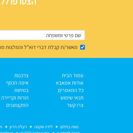
הצטרפו ללא
מאשר/ת קבלת דברי דוא"ל והמלצות מפ
עמוד הבית
צרכנות
אודות אמאבא
איפה הכסף
כל המאמרים
בטיחות
תנאי שימוש
הורות וקריירה
צרו קשר
המקצוענים
מוות בחלום
לידה שקטה
רעלת הריון
וי
הכנה לכיתה א
דפי צביעה לילדים
פעילויות