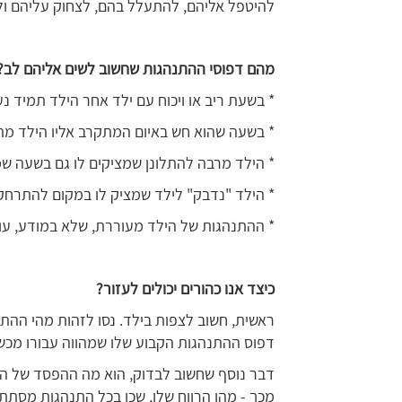
להיטפל אליהם, להתעלל בהם, לצחוק עליהם ול
מהם דפוסי ההתנהגות שחשוב לשים אליהם לב?
* בשעת ריב או ויכוח עם ילד אחר הילד תמיד נ
* בשעה שהוא חש באיום המתקרב אליו הילד מת
* הילד מרבה להתלונן שמציקים לו גם בשעה שמד
* הילד "נדבק" לילד שמציק לו במקום להתרחק
* ההתנהגות של הילד מעוררת, שלא במודע, עוינ
כיצד אנו כהורים יכולים לעזור?
ראשית, חשוב לצפות בילד. נסו לזהות מהי ההת
דפוס ההתנהגות הקבוע שלו שמהווה עבורו מכשו
דבר נוסף שחשוב לבדוק, הוא מה ההפסד של הי
מכך - מהו הרווח שלו, שכן בכל התנהגות מסתתר