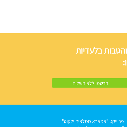
והטבות בלעדיות
:
פרוייקט "אמאבא ממלאים ילקוט"