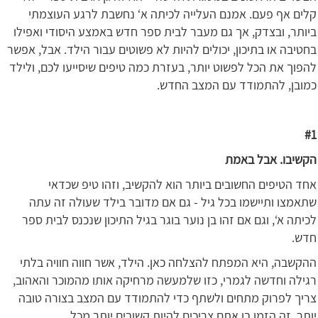
קלים אף פעם. אמנם העלייה לכיתה א‘ נחשבת לרגע העוצמתי
ביותר, ובצדק, אך גם מעבר לבית ספר חדש באמצע היסודי ואפילו
בחטיבה או בתיכון, יכולים להיות לא פשוטים עבור הילד. אבל, אפשר
להפוך את הכל לפשוט יותר, בעזרת כמה טיפים שיסייעו לכם, ולילד
כמובן, להתמודד עם המצב החדש.
#1
הקשיבו. אבל באמת
אחד הטיפים החשובים ביותר הוא להקשיב, וזהו טיפ שכדאי
שתאמצו ותיישמו בכל גיל - גם אם מדובר בילד שעולה זה עתה
לכיתה א‘, וגם אם זהו בן נוער בוגר בגיל התיכון שנכנס לבית ספר
חדש.
ההקשבה, היא המפתח להצלחה כאן. הילד, אשר חווה חוויה בלתי
רגילה וחדשה לגמרי, כזו שלמעשה מרחיקה אותו מהמוכר והאהוב,
צריך לפרוק מתחים ולשתף כדי להתמודד עם המצב בצורה טובה
יותר. זה הזמן בו אתם צריכים להיות קשובים יותר מכל.