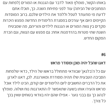
באותו הקשר, מומלץ מאוד לדבר עם הגננות או המורים (לפחות עם
המחנכים של הכיתה) עוד לפני פתיחת השנה. כך, תוכלו אתם
לדעת מי מתעתד לטפל וללמד את הילדים שלכם. ברוב המוסדות
הקיימים היום אף עורכים במסגרת הלימודית החדשה מפגש היכרות
מקדים בין צוות המורים או הגננות לילדים והוריהם, מה שמבטיח
השגת שתי מטרות בהזדמנות אחת: גם מפגש עם הצוות, וגם הכרת
המקום החדש.
#6
דאגו שהכל יהיה מוכן ומסודר מראש
עם כל ה‘בלגאן‘ שבוודאי מתחולל בראשו של הילד, כדאי שלפחות
הסביבה הטבעית שלו תהיה מסודרת ומאורגנת. לכן, דאגו לארגן
את כל הדברים החשובים ליום הלימודים יום קודם, הכינו לילד אוכל
מראש והעירו אותו בשעה שתאפשר לו התארגנות נוח ושלוה. מומלץ
לנהוג כך גם בבני נוער - אפילו שהם יהיו בוודאי בטוחים שאין בכך
כל צורך.