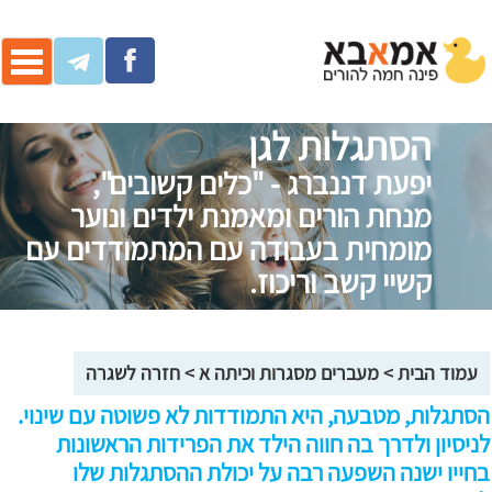
ggle
ation
הסתגלות לגן
יפעת דננברג - "כלים קשובים",
מנחת הורים ומאמנת ילדים ונוער
מומחית בעבודה עם המתמודדים עם
קשיי קשב וריכוז.
עמוד הבית
>
מעברים מסגרות וכיתה א
>
חזרה לשגרה
הסתגלות, מטבעה, היא התמודדות לא פשוטה עם שינוי.
לניסיון ולדרך בה חווה הילד את הפרידות הראשונות
בחייו ישנה השפעה רבה על יכולת ההסתגלות שלו