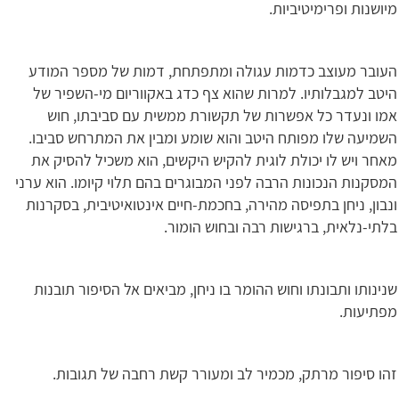
מיושנות ופרימיטיביות.
העובר מעוצב כדמות עגולה ומתפתחת, דמות של מספר המודע
היטב למגבלותיו. למרות שהוא צף כדג באקווריום מי-השפיר של
אמו ונעדר כל אפשרות של תקשורת ממשית עם סביבתו, חוש
השמיעה שלו מפותח היטב והוא שומע ומבין את המתרחש סביבו.
מאחר ויש לו יכולת לוגית להקיש היקשים, הוא משכיל להסיק את
המסקנות הנכונות הרבה לפני המבוגרים בהם תלוי קיומו. הוא ערני
ונבון, ניחן בתפיסה מהירה, בחכמת-חיים אינטואיטיבית, בסקרנות
בלתי-נלאית, ברגישות רבה ובחוש הומור.
שנינותו ותבונתו וחוש ההומר בו ניחן, מביאים אל הסיפור תובנות
מפתיעות.
זהו סיפור מרתק, מכמיר לב ומעורר קשת רחבה של תגובות.