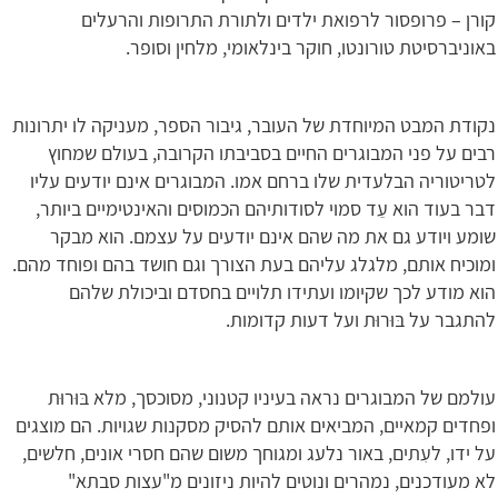
קורן – פרופסור לרפואת ילדים ולתורת התרופות והרעלים
באוניברסיטת טורונטו, חוקר בינלאומי, מלחין וסופר.
נקודת המבט המיוחדת של העובר, גיבור הספר, מעניקה לו יתרונות
רבים על פני המבוגרים החיים בסביבתו הקרובה, בעולם שמחוץ
לטריטוריה הבלעדית שלו ברחם אמו. המבוגרים אינם יודעים עליו
דבר בעוד הוא עֵד סמוי לסודותיהם הכמוסים והאינטימיים ביותר,
שומע ויודע גם את מה שהם אינם יודעים על עצמם. הוא מבקר
ומוכיח אותם, מלגלג עליהם בעת הצורך וגם חושד בהם ופוחד מהם.
הוא מודע לכך שקיומו ועתידו תלויים בחסדם וביכולת שלהם
להתגבר על בּוּרוּת ועל דעות קדומות.
עולמם של המבוגרים נראה בעיניו קטנוני, מסוכסך, מלא בּוּרוּת
ופחדים קמאיים, המביאים אותם להסיק מסקנות שגויות. הם מוצגים
על ידו, לעִתים, באור נלעג ומגוחך משום שהם חסרי אונים, חלשים,
לא מעודכנים, נמהרים ונוטים להיות ניזונים מ"עצות סבתא"