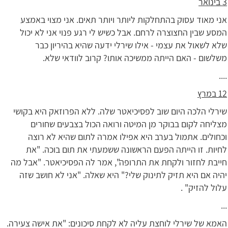
3 בינואר
אני מאוד עסוק בהתחלקות ליותר ויותר תאים. אני מצוי באמצע
המסע שבין החצוצרה לרחם. אבל כשיש לי רגע פנוי אני לא יכול
שלא לשאול את עצמי - אילו שירלי ידעה שהיא בהיריון כבר
משלשום - האם הייתה ממשיכה אותו? קרוב לוודאי שלא.
....
12 במרץ
שירלי הלכה היום שוב לפסיכיאטר שלה. ללא הפרוזאק היא בקושי
מצליחה לקום בבוקר מן המיטה ורואה הכול בצבעים שחורים
וכחולים. אתמול בערב היא אפילו אמרה לתום שהיא לא רוצה
לחיות. זו הייתה הפעם הראשונה ששמעתי את תום בוכה. "את
חייבת לחזור ולקחת את התרופה", אמר לה הפסיכיאטר. "אבל מה
יהיה אם היא תזיק לתינוק שלי?" היא שאלה. "אני לא חושב שזה
עלול להזיק" .
...
האמא של שירלי לוחצת עליה לא לקחת סיכונים: "את אישה צעירה.