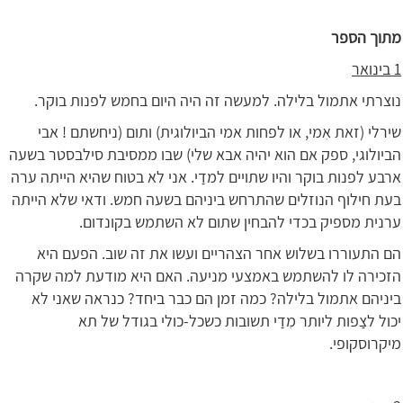
מתוך הספר
1 בינואר
נוצרתי אתמול בלילה. למעשה זה היה היום בחמש לפנות בוקר.
שירלי (זאת אִמי, או לפחות אמי הביולוגית) ותום (ניחשתם ! אבי
הביולוגי, ספק אם הוא יהיה אבא שלי) שבו ממסיבת סילבסטר בשעה
ארבע לפנות בוקר והיו שתויים למדַי. אני לא בטוח שהיא הייתה ערה
בעת חילוף הנוזלים שהתרחש ביניהם בשעה חמש. ודאי שלא הייתה
ערנית מספיק בכדי להבחין שתום לא השתמש בקונדום.
הם התעוררו בשלוש אחר הצהריים ועשו את זה שוב. הפעם היא
הזכירה לו להשתמש באמצעי מניעה. האם היא מודעת למה שקרה
ביניהם אתמול בלילה? כמה זמן הם כבר ביחד? כנראה שאני לא
יכול לצַפות ליותר מִדַי תשובות כשכל-כולי בגודל של תא
מיקרוסקופי.