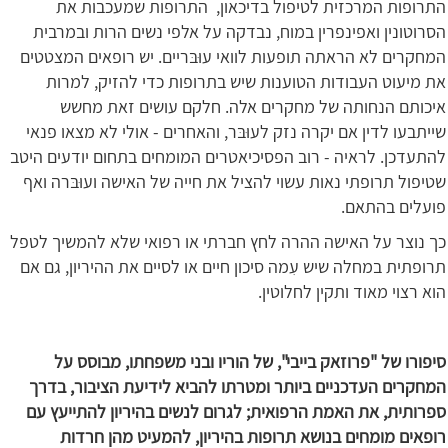
התרופות המרכזית לטיפול בדיכאון, התרופות שמעכבות את
הסרוטונין ואפינפרין במוח, נבדקה על אלפי נשים הרות ובמרבית
המחקרים לא הראתה תופעות לוואי עוּבּריים. יש רופאים המצטטים
את מיעוט העבודות הטוענות שיש בתרופות כדי להזיק, למרות
איכותם הנחותה של מחקרים אלה. חלקם עושים זאת מחשש
שייתבעו לדין אם יקרה נזק לעוּבּר, והאחרים - אולי לא מצאו פנאי
להתעדכן. לראיה - רוב הפסיכיאטרים המומחים בתחום יודעים היטב
שטיפול תרופתי נאות עשוי להציל את חייה של האישה ועוּבּרה ואף
פועלים בהתאם.
כך נוצר על האישה ההרה לחץ חברתי או רפואי שלא להמשיך לטפל
תרופתית במחלה שיש עִמה סיכון חיים או לסיים את ההיריון, גם אם
הוא רצוי מאוד ותקין לחלוטין.
סיפורו של "פרוזאק בייבי", של הוריו ובני משפחתו, מבוסס על
המחקרים העדכניים ביותר ומטרתו להביא לידיעת הציבור, בדרך
ספרותית, את האמת הרפואית; לגרום לנשים בהיריון להתייעץ עם
רופאים מומחים בנושא תרופות בהיריון, להמעיט מהן חרדות