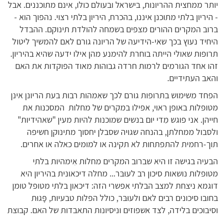
יותר ממחצית ההריונות, בישראל ובעולם כולו, אינם מתוכננים. אבל
- היריון בלתי מתוכנן איננו, בהכרח, היריון בלתי רצוי. נהפוך הוא -
ברוב המקרים ההורים מצפים בשמחה להולדת תינוקם. ההבדל
היחיד נעוץ בכך שאי-הידיעה של הריונה גורם לאם להמשיך ליטול
תרופות שאולי הייתה בוחרת להימנע מהן אילו ידעה שהיא בהיריון.
זהו אחד הגורמים לרמות חרדה גבוהות מאוד הפוקדות את האם
והאב העתידיים.
הפחד משימוש בתרופות גורם לכך שאִמהות רבות בעת הריונן אינן
מטופלות באופן ראוי, אפילו במקרים של מחלות המסכנות את
חייהן. אני פוגש מִדי יום בנשים שמוכנות להיות מעין "שאהידיות"
ולסבול ממחלתן, בהנחה שגויה שסבלן יחסוך מתינוקן חשיפה
תוך-רחמית להתפתחות לא תקינה או למומים כאלה או אחרים.
הבעיה בגישה זו היא שברוב המקרים מחלות אִימהיות בלתי
מטופלות נושאות סיכון רב לעוּבּר... מחלה דיכאונית בהיריון היא
דוגמא ניצחת למצב הבלתי אפשרי הזה: דיכאון בלתי מטופל טומן
בחובו סיכונים רבים לאם ולעוּבּר, כולל הפלות טבעיות, פָּגוּת
וסיבוכים בלידה, לצד אשפוזים וניסיונות התאבדות של האם. קבוצת