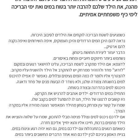
מהנה, את הילד שלכם להרבה יותר בטוח במים ואת ימי הבריכה
לימי כיף משפחתיים אמיתיים.
כשמגיעים לשטח הבריכה לוקחים את הילדים לסיבוב היכרות.
נראה להם היכן המים הרדודים והיכן העמוקים, איפה השירותים ואיפה נקנה
להם ארטיק...
הדבר יעזור ליצירת תחושת ביטחון.
נשתמש ביותר חיזוקים חיוביים ופחות באיסורים.
לדוגמא: אם הילד מתקרב לשפת הבריכה, עלינו להישאר רגועים ובמקום
"לזרוע" פחד ולהזהיר ממרחק יש להתקרב אל הילד ולהשגיח עליו מקרוב.
להצטרף אליו ולומר לו כמה המים נעימים וצלולים. נאפשר לו אפילו להיכנס
למים בהשגחה צמודה שלנו, ולא נשדר לו הבעות פנים של פחד ודאגה.
היכנסו למים בהדרגה ובצורה בטוחה.
התחילו במים הרדודים- ילדים אוהבים להרגיש את הקרקע.
היו קשובים לרצונו של הילד, תנו לו להסתגל למים בקצב שלו.
שמרו על קשר עין ומרחק בטחון מהילד המאפשר הגעה מהירה אליו במקרה
הצורך.
אם ילדכם ניכנס למים וצולל פנימה מבלי להתכוון, שמרו על שלווה והוציאו את
הילד מהמים ברכות, חייכו אליו והוא יחייך אליכם חזרה.
כשאתם רגועים בהתנהלות עם ילדכם במים, גם הוא יהיה רגוע ונינוח במים.
בניית האמון ביניכם לבין ילדכם הוא אחד הדברים החשובים ביותר במים.