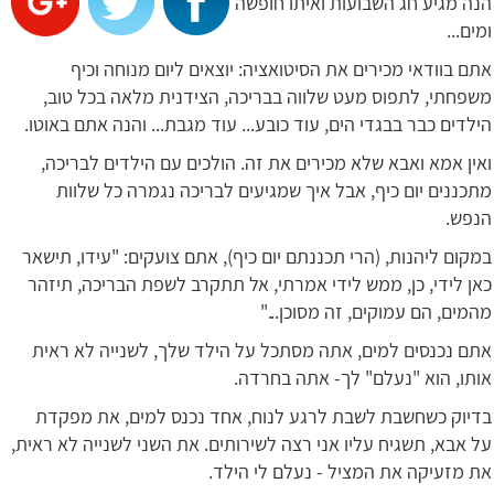
הנה מגיע חג השבועות ואיתו חופשה
ומים...
אתם בוודאי מכירים את הסיטואציה: יוצאים ליום מנוחה וכיף
משפחתי, לתפוס מעט שלווה בבריכה, הצידנית מלאה בכל טוב,
הילדים כבר בבגדי הים, עוד כובע... עוד מגבת... והנה אתם באוטו.
ואין אמא ואבא שלא מכירים את זה. הולכים עם הילדים לבריכה,
מתכננים יום כיף, אבל איך שמגיעים לבריכה נגמרה כל שלוות
הנפש.
במקום ליהנות, (הרי תכננתם יום כיף), אתם צועקים: "עידו, תישאר
כאן לידי, כן, ממש לידי אמרתי, אל תתקרב לשפת הבריכה, תיזהר
מהמים, הם עמוקים, זה מסוכן..."
אתם נכנסים למים, אתה מסתכל על הילד שלך, לשנייה לא ראית
אותו, הוא "נעלם" לך- אתה בחרדה.
בדיוק כשחשבת לשבת לרגע לנוח, אחד נכנס למים, את מפקדת
על אבא, תשגיח עליו אני רצה לשירותים. את השני לשנייה לא ראית,
את מזעיקה את המציל - נעלם לי הילד.