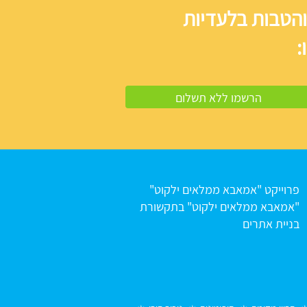
והטבות בלעדיות
:
פרוייקט "אמאבא ממלאים ילקוט"
"אמאבא ממלאים ילקוט" בתקשורת
בניית אתרים