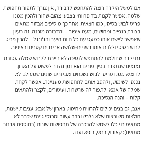
אם למשל הילדה רוצה להתחפש לדבורה, אין צורך לתפור תחפושת
שלמה. אפשר לקנות בד פרוותי בצבעי צהוב-שחור ולהכין ממנו
פריט לבוש בסיסי, כמו חצאית. אחר כך מוסיפים אבזור מתאים
בצורת כנפיים ומחושים, מעט איפור – והדבורה מוכנה. זה רעיון
שאפשר ליישם אותו כמעט עם כל חיות היער והג‘ונגל – להכין פריט
לבוש בסיסי וללוות אותו בשניים-שלושה אביזרים קטנים ובאיפור.
גם ילדה שחולמת להתחפש לנסיכה לא חייבת ללבוש שמלה עטורת
נצנצים שנתפרה בסין. פורים הוא זמן נהדר לפשוט על הארון,
להוציא ממנו פריטי לבוש נשכחים ואביזרים שונים שמעולם לא
נכנסו לשימוש, ולהסב אותם לתחפושת מעניינת. אפשר לקחת
שמלה של אמא ולתפור לה שרשרות ועיטורים, לקצר ולהתאים
קלות – והנה הנסיכה.
אגב, גם בנים יכולים להרוויח מחיטוט בארון של אבא: עניבות ישנות,
חולצות משובצות שלא נלבשו כבר עשור ומכנסי ג‘ינס שכבר לא
מתאימים יוכלו לשמש להרכבה של תחפושות שונות (בתוספת אבזור
מתאים): קאובוי, בנאי, רופא ועוד.