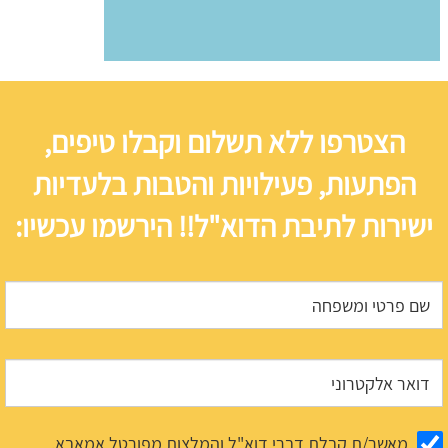
הצטרפו ללא תשלום וקבלו טיפים,
הפתעות, פעילויות והטבות בלעדיות
ישירות לתיבת הדוא"ל!! הירשמו עכשיו:
מאשר/ת קבלת דברי דוא"ל והמלצות מפורטל אמאבא.