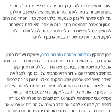
היום באמצעים טכנולוגיים, כך מספר לנו אבי אביב מנכ"ל סקופ
ביטחון ואבטחה, ניתן לאתר את התופעות האלה כשהן בתחילתן,
עוד לפני שהתחולל נזק משמעותי בלתי הפיך. מגוון הפתרונות רחב
ומגוון והמטרה בהתאמת פתרון כזה או אחר, היא לתת למשפחה
להמשיך לנהל חיי שגרה רגילים ויחד עם זה לקבל את היכולת
לעקוב ולנטר את מה שקורה בבית או בגן הילדים.
ניתן להתקין
מצלמות אבטחה נסתרות בבית
, שיעקבו ויעבירו בזמן
אמת דרך רשת האינטרנט הביתית (שגם ככה נמצאת ברוב הבתים)
את כל מה שמתחולל בבית כך שההורה יוכל לפתוח מסך קטן
במחשב המשרדי עם שידור וידאו מהבית שלו ובנוסף, לקבל את
השדר הישר לסמארטפון שלו. התקנת מצלמות שכן צריכה לכסות
את כל אזורי הבית בהם המטפלת מסתובבת ומתנהלת עם הילדים
כך שניתן לראות מה קורה בכל מקום. כדי לצמצם אזורי כיסוי
ממליץ אבי למשפחות לסגור אזורים שבהם המטפלת לא אמורה
להסתובב, לדוגמא לסגור את חדר השינה של ההורים או אם יש את
חדרי העבודה, זה גם יחסוך במצלמות וגם ימנע חטטנות מיותרת