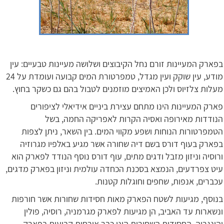
בפארק המעיינות זורם נחל הקיבוצים ושלושה מעיינות טבעיים: עין
מודע, עין שוקק ועין מגדל, טמפרטורת המים קבועה ועומדת על 24
מעלות צלזיוס ולכן האמיצים מוזמנים לטבול בהם גם כשקר בחוץ.
פארק המעיינות הינו מתחם עצירת ביניים אידיאלי לציפורים
הנודדות מאירופה ואסיה הקרות לאפריקה החמה, בשל
הטמפרטורות הנוחות ושפע מקווי המים. בין השאר, ניתן לצפות
בפארק בעוף דורס בשם דיה שחורה אשר מגיע באלפיו מגרוזיה
ורוסיה וניזון מזבל ודגים מתים, עוף דורס נוסף הנודד לפארק הוא
עיט צפרדעים, הנמצא בסכנת הכחדה עולמית וניזון בפארק מדגים,
עכברים, אנפות, שחפים וחוגלות קטנות.
בנוסף, מגיעות לשטח הפארק מאות חסידות שחורות אשר חורפות
ונשארות עד האביב, הן מגיעות לפארק מגרמניה, רוסיה, פולין
והונגריה. החסידות השחורות הינן כבר אורחות קבועות בפארק