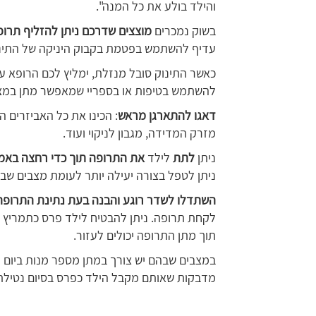
והילד בולע את כל המנה".
בשוק נמכרים
מוצצים שדרכם ניתן להזליף תרופ
עדיף להשתמש בפטמת בקבוק היניקה של התינו
כאשר התינוק סובל מנזלת, ימליץ לכם הרופא ע
להשתמש בטיפות או בספריי שמאפשר מתן במצב 
דאגו להתארגן מראש
: הכינו את כל האביזרים 
מזרק המדידה, מגבון לניקוי ועוד.
ניתן
לתת
לילד
את התרופה תוך כדי רחצה באמ
ניתן לטפל בצורה יעילה יותר לעומת מצבים שב
השתדלו לשדר רוגע והבנה בעת נתינת התרופה
לקחת תרופה. ניתן להבטיח לילד פרס כתמריץ ל
תוך מתן התרופה יכולים לעזור.
במצבים שבהם יש צורך במתן מספר מנות ביום לא
מדבקות שאותם מקבל הילד כפרס בסיום נטילת 