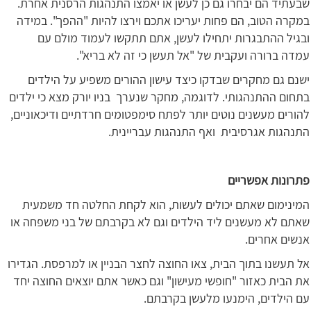
שבעתיד הם יבחרו גם כן לעשן או יאמצו התנהגות הרסנית אחרת.
במקרה הטוב, הם פחות יעריכו אתכם וירצו להיות "ההפך". במידה
ובגיל ההתבגרות יתחילו לעשן, אתם תתקשו לעמוד מולם עם
עמדה ברורה ועקבית של "אל תעשן כי זה לא בריא".
ישנם גם מחקרים שבדקו כיצד עישון ההורים משפיע על הילדים
בתחום ההתנהגותי. לדוגמה, מחקר שנערך בניו יורק מצא כי ילדים
להורים מעשנים נוטים יותר לפתח סימפטומים חרדתיים ודיכאוניים,
התנהגות אגרסיבית ואף התנהגות עבריינית.
פתרונות אפשריים
המינימום שאתם יכולים לעשות, הוא לקחת החלטה חד משמעית
שאתם לא מעשנים ליד הילדים וגם לא בקרבתם של בני משפחה או
אנשים אחרים.
אל תעשנו בתוך הבית, צאו החוצה לחצר הבניין או למרפסת. הגדירו
את הבית כאזור "חופשי מעישון" וגם כאשר אתם יוצאים החוצה יחד
עם הילדים, הימנעו מלעשן בקרבתם.