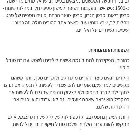
גם בני הזוג של המעשנים נמצאים בסיכון. בישראל מתים מדי שנה
כ-1500 איש אשר בעקבות חשיפה לעישון פסיבי חלו במחלות שונות-
סרטן ריאות, סרטן הגרון, סרטן צוואר הרחם וסוגים נוספים של סרטן,
מחלות לב, שבץ מוחי ועוד. כאשר אחד ההורים חולה, זה כמובן
ישפיע רגשית גם על הילדים.
השפעות התנהגותיות
כהורים, תפקידכם לתת דוגמה אישית לילדים ולשמש עבורם מודל
חיקוי.
הילדים רואים כיצד ההורים מתנהגים ולומדים מכך, יותר משהם
מקשיבים למה שאנו אומרים להם שצריך לעשות. לדוגמה, אם תרצו
לחנך ילד לדבר בנימוס ולא לצעוק וזה מה שתגידו לו לעשות אך
במקביל הוא יראה שאתם צועקים- זה לא יעבוד והוא יפנים את
ההתנהגות שלכם.
היות והעישון נתפס (בצדק) כפעילות שלילית של הרס עצמי, אתם
תתקשו להוות עבור הילדים שלכם מודל חיקוי חיובי. יכול להיות