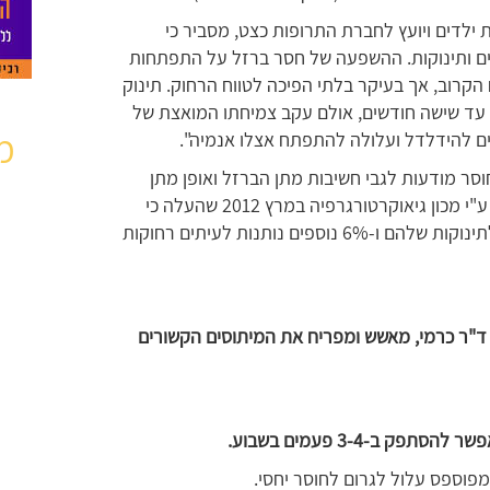
ת ילדים ויועץ לחברת התרופות כצט, מסביר כי
ים ותינוקות. ההשפעה של חסר ברזל על התפתחות
הקרוב, אך בעיקר בלתי הפיכה לטווח הרחוק. תינוק
עד שישה חודשים, אולם עקב צמיחתו המואצת של
מ
לים להידלדל ועלולה להתפתח אצלו אנמיה".
וסר מודעות לגבי חשיבות מתן הברזל ואופן מתן
הברזל; כך עולה מתוך סקר שערכה חברת כצט ע"י מכון גיאוקרטורגרפיה במרץ 2012 שהעלה כי
42% מהאמהות אינן נותנות נוספת ברזל כלל לתינוקות שלהם ו-6% נוספים נותנות לעיתים רחוקות
. ד"ר כרמי, מאשש ומפריח את המיתוסים הקשורים
ק ב-3-4 פעמים בשבוע.
 מפוספס עלול לגרום לחוסר יחסי.