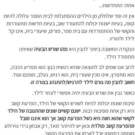
אחת: התחדשות...
אין זה סוד שלחלק מן הילדים ההסתגלות לבית הספר עלולה להיות
קשה, בעיות ישנות יכולות להתעורר שוב, בעיות חדשות מתעוררות
והקושי של ההתמודדות עם בית ספר, מורים, שיעורי בית, אינו קל
לילד ולהוריו.
הנקודה החשובה ביותר להבין היא
מהו שורש הבעיה
שאיתה
מתמודד הילד.
לרוב אנו שמים לב לתוצאה שהיא רגשית כגון: הוא מפריע הרבה,
הוא מתפרץ, אינו מכין שעורי בית, הוא רגיש, נעלב, מופנם ועוד.
חשוב להבין מה גורם לילד להרגיש/להתנהג בצורה זו.
כאשר נבין את שורש הבעיה יהיה אפשרי לעזור לילד.
סיבות שונות יכולות להיות לשורש הקושי של הילד, הפרעת קשב
היא רק אחת מסיבות רבות.
ישנם קשיים שונים שהתגובה של הילד
לקושי שהוא חווה היא כשל הפרעת קשב אך הוא איננו סובל
מהפרעת קשב מולדת
וכאן יש להיזהר מאד, רק אבחון בידי נוירולוג
מומחה בתחומו יוכל לאבחן את הפרעת הקשב.