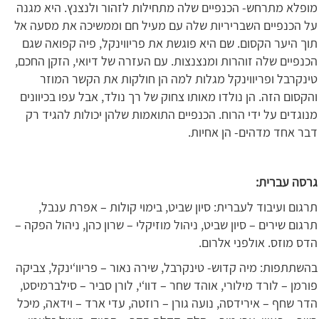
מופלא מתרחש- הכנפיים שלה מתחילות לזהור ולנצנץ. היא מגנה
על הכנפיים השבריריות שלה עם מעיל חם וממשיכה את מסעה אל
תוך היער הקסום. שם היא פוגשת את פריווינקל, פיה קפואה שגם
הכנפיים שלה זוהרות ומנצנצות. עם העזרה של דיואי, הזקן החכם,
טינקרבל ופריווינקל מגלות למה הן חולקות את הקשר המוזר
והקסום הזה. הן נולדו מאותו צחוק של רך נולד, אבל עפו בכיוונים
מנוגדים על ידי הרוח. הכנפיים התואמות שלהן יכולות להגיד רק
דבר אחד מדהים- הן אחיות.
גרסה עברית:
תרגום ועיבוד לעברית: סיון שביט, בימוי קולות – אפרת ענבל,
תרגום שירים – סיון שביט, ניהול מוזיקלי – שרון כהן, ניהול הפקה –
הדס מוזס. אולפני אלרום.
בהשתתפות: מיה קדוש- טינקרבל, שירה נאור – פריוו‘ינקל, צביקה
פורמן – לורד מילורי, אוהד שחר – דוו‘י, לורן סביר – סילברמיסט,
הדר שחף – אירידסה, נועה גורן – רוזטה, עדי ארד – וידאה, מיכל