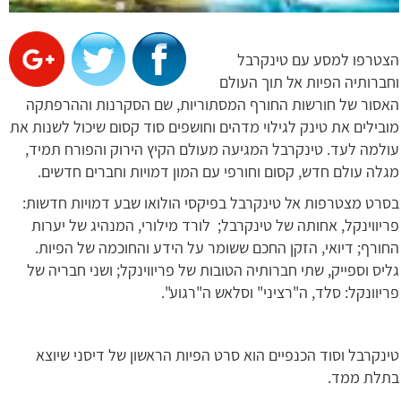
הצטרפו למסע עם טינקרבל
וחברותיה הפיות אל תוך העולם
האסור של חורשות החורף המסתוריות, שם הסקרנות וההרפתקה
מובילים את טינק לגילוי מדהים וחושפים סוד קסום שיכול לשנות את
עולמה לעד. טינקרבל המגיעה מעולם הקיץ הירוק והפורח תמיד,
מגלה עולם חדש, קסום וחורפי עם המון דמויות וחברים חדשים.
בסרט מצטרפות אל טינקרבל בפיקסי הולואו שבע דמויות חדשות:
פריווינקל, אחותה של טינקרבל; לורד מילורי, המנהיג של יערות
החורף; דיואי, הזקן החכם ששומר על הידע והחוכמה של הפיות.
גליס וספייק, שתי חברותיה הטובות של פריווינקל; ושני חבריה של
פריוונקל: סלד, ה"רציני" וסלאש ה"רגוע".
טינקרבל וסוד הכנפיים הוא סרט הפיות הראשון של דיסני שיוצא
בתלת ממד.