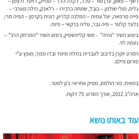
רשף – פאוון, ערן מור – סלד, דקלה הדר – ספייק, רויטל זלצמן –
גליס, מולי שולמן – בובל, שמחה ברבירו – רלאנק, הילה מערבי –
פייה מרפאה, יעל עמית – המלכה קלריון, רונית בקרמן – הפיה מרי,
גלעד קלטר – פיה גבר, טליה ברקאי – פיות.
ביצוע השיר "נהיה" - משי קליינשטיין, ביצוע השיר "המרחק הרב" –
נעמה לוי.
הסרט יוקרן בדיבוב לעברית בתלת מימד ובדו ממד, מופץ ע"י
פורום פילם.
במאית: פגי הולמס, מפיק אחראי: ג‘ון לסטר.
ארה"ב 2012, אורך הסרט: 75 דקות.
עוד באותו נושא