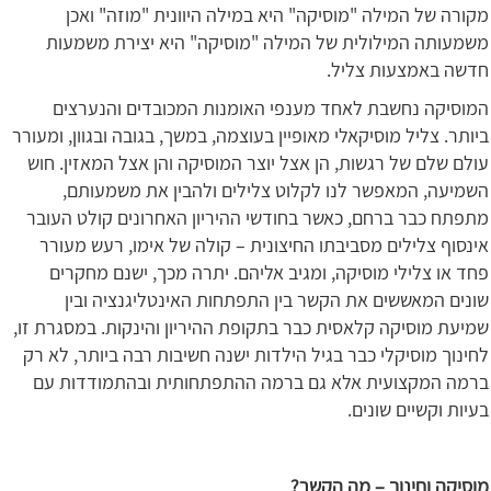
מקורה של המילה "מוסיקה" היא במילה היוונית "מוזה" ואכן
משמעותה המילולית של המילה "מוסיקה" היא יצירת משמעות
חדשה באמצעות צליל.
המוסיקה נחשבת לאחד מענפי האומנות המכובדים והנערצים
ביותר. צליל מוסיקאלי מאופיין בעוצמה, במשך, בגובה ובגוון, ומעורר
עולם שלם של רגשות, הן אצל יוצר המוסיקה והן אצל המאזין. חוש
השמיעה, המאפשר לנו לקלוט צלילים ולהבין את משמעותם,
מתפתח כבר ברחם, כאשר בחודשי ההיריון האחרונים קולט העובר
אינסוף צלילים מסביבתו החיצונית – קולה של אימו, רעש מעורר
פחד או צלילי מוסיקה, ומגיב אליהם. יתרה מכך, ישנם מחקרים
שונים המאששים את הקשר בין התפתחות האינטליגנציה ובין
שמיעת מוסיקה קלאסית כבר בתקופת ההיריון והינקות. במסגרת זו,
לחינוך מוסיקלי כבר בגיל הילדות ישנה חשיבות רבה ביותר, לא רק
ברמה המקצועית אלא גם ברמה ההתפתחותית ובהתמודדות עם
בעיות וקשיים שונים.
מוסיקה וחינוך – מה הקשר?