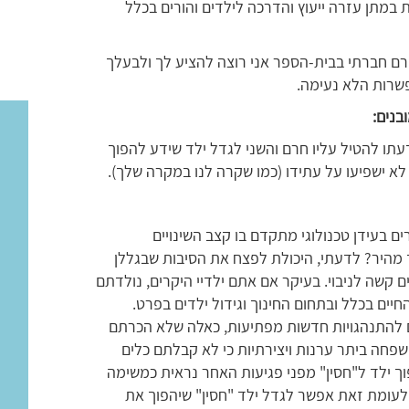
 במתן עזרה ייעוץ והדרכה לילדים והורים בכלל
רם חברתי בבית-הספר אני רוצה להציע לך ולבעלך
פשרות הלא נעימה.
בנים:
תו להטיל עליו חרם והשני לגדל ילד שידע להפוך
 לא ישפיעו על עתידו (כמו שקרה לנו במקרה שלך).
 בעידן טכנולוגי מתקדם בו קצב השינויים
כך מהיר? לדעתי, היכולת לפצח את הסיבות שבגללן
ים קשה לניבוי. בעיקר אם אתם ילדיי היקרים, נולדתם
ים בכלל ובתחום החינוך וגידול ילדים בפרט.
ם להתנהגויות חדשות מפתיעות, כאלה שלא הכרתם
משפחה ביתר ערנות ויצירתיות כי לא קבלתם כלים
ך ילד ל"חסין" מפני פגיעות האחר נראית כמשימה
לעומת זאת אפשר לגדל ילד "חסין" שיהפוך את