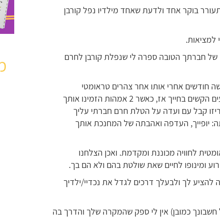
התעורר בוקר אחד ולדעת שאחד מילדיו נפל קורבן
 למציאות.
 של חברתך הטובה ספרה לי שנפלת קורבן לחרם
מ
שה חודשים אחרי אותו אחר צהרים טראומטי
מבחינתך. אותו יום בו את חווית את אחד האירועים הקשים בחייך אז, כאשר 2 אמהות הזמינו אותך
ריזו קבל עם ועדה על הטלת חרם חברתי עליך
ה: יופייך, העדפה ואהבתה של המחנכת אותך
ומטית לחוויה מכוננת ומקדמת. ואכן הצלחנו
וע ומינופו לחיים שאת שולטת בהם ולא הם בך.
 להציע לך ולבעלך דרכים לגדל את נכדיי/ילדיך
שבונך כמובן) אין לי ספק שהמקרה שלך והדרך בה