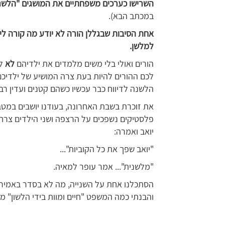
השרישו כערכים משפחתיים את המושגים "הלשנה"
במכתב הבא).
אחת הסיבות שבגללן הורה לא יודע מה קורה ל
למלשן.
הורים ואולי בלי משים מלמדים את ילדיהם
לא
ל
לכם ההורים להיות בעת צרה המושיע של ילדיכם
הלשנה לדיווח כבר עכשיו כשהם קטנים ועדין רבי
את זוכרת בשבת האחרונה, בעודנו יושבים במט
פלסטיקים נשפכים על הרצפה ושני הילדים צרח
יואב ואמרה:
"יואב שפך את כל הקוביות"...
"מלשנית"... אמר עופר למאיה.
הסתכלנו אחת על השנייה, מה לא בסדר באמירה
והבנתי כמה המשפט "חיים ומוות בידי הלשון" מ