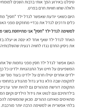
טיפלנו באירוע הפך אותי ברבות השנים למומחית
ולאלה שחוו חוויות חרם בפרט.
היום כשאני יודעת שאפשר לגדל ילד "חסין" מח
כלים ודרכים לגדל את נכדיי מחוזקים מפני הא
למשימה לגדל ילד "חסין" אני מתייחסת בשני מו
האחד לגדל ילד שאף אחד לא ינסה או יעלה בדע
את ניסיון החרם נגדו לחוויה רגעית שהשלכותיה
האם אפשר לגדל ילד חסין מפני גחמות של אחרים
המשפיעים על חיינו ועל התנהגויות ילדינו כל 
ילדים אחרים יטילו חרם על ילדינו בעוד מס‘ שנ
לתקופה שבה הלא נודע גדול מהנודע בתחומי החי
התקופה דורשת מההורים גם להיות יותר ערניי
בילדותיכם וגם לנווט את גידול הילדים וקיום ה
מתאימים מאיתנו ההורים. מכאן שהמשימה להפו
בלתי אפשרית או למשימה הרבה יותר מורכבת. 