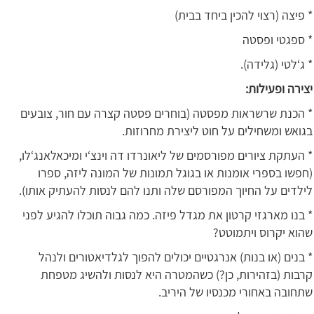
* פיצה (רצוי להכין ביחד בבית)
* ספגטי ופסטה
* ג‘לטי (גלידה).
יצירה ופעילות:
* הכנת שרשראות מפסטה (בוחרים פסטה קצרה עם חור, צובעים
בגואש ומשחילים על חוט ליצירת מחרוזות.
* העתקת ציורים מפורסמים של ליאונרדו דה וינצ‘י ומיכאלאנג‘לו,
(חפשו בספרי אומנות או בגוגל תמונות של המונה ליזה, ספרו
לילדים על החיוך המפורסם שלה ותנו להם לנסות להעתיק אותו).
* בנו מארגזי קרטון את מגדל פיזה. כמה גבוה תוכלו להגיע לפני
שהוא יקרוס ויתמוטט?
* בנים (או בנות) אנרגטיים יכולים להפוך לגלדיאטורים ולנהל
קרבות (בזהירות, כן?) כשהמטרה היא לנסות ולהשיג מטפחת
שתחובה באחורי מכנסיו של היריב.