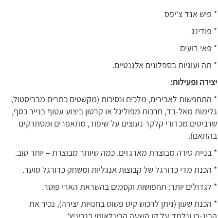
* פיש אנד צ‘יפס
* פודינג
* פאי רועים
* תה ועוגיות בספלונים אלגנטיים.
יצירה ופעילות:
* התחפשות לאבירים, מלכים ונסיכות (מקשטים כתרים מבריסטול,
גלימות מאל-בד, חרבות מפוליגל או קרטון ביצוע עטוף בנייר כסף,
שרביטים מכדורי קלקר נעוצים על שיפוד, מתאפרים ומסתרקים
בהתאם).
* בניית טירה מבוצרת מארגזים. כמה שיותר מבוצרת – יותר טוב.
* הכנת מדי כדורגל של קבוצות אנגליות ומשחק כדורגל סוער.
* לגדולים יותר: תחפושות וקסמים בהשראת הארי פוטר.
* הכנת שעון (ניתן לרכוש קיט פשוט בחנויות יצירה), נכיר את
הביג-בן ונלמד על קו השעה הבינלאומי בגריניץ‘.