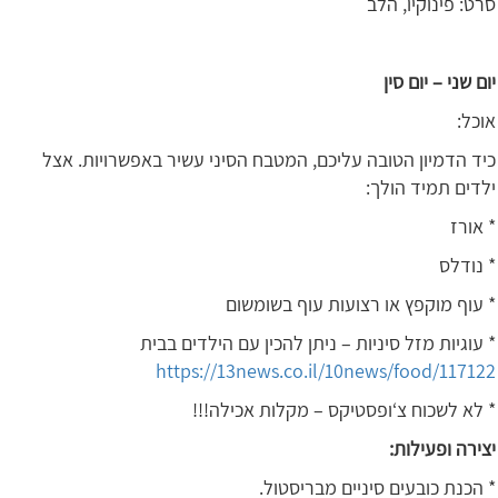
סרט: פינוקיו, הלב
יום שני – יום סין
אוכל:
כיד הדמיון הטובה עליכם, המטבח הסיני עשיר באפשרויות. אצל
ילדים תמיד הולך:
* אורז
* נודלס
* עוף מוקפץ או רצועות עוף בשומשום
* עוגיות מזל סיניות – ניתן להכין עם הילדים בבית
https://13news.co.il/10news/food/117122
* לא לשכוח צ‘ופסטיקס – מקלות אכילה!!!
יצירה ופעילות:
* הכנת כובעים סיניים מבריסטול.