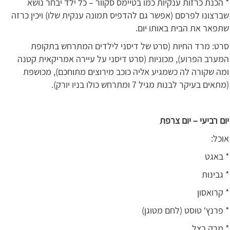
* הכנת כרזות ענקיות כמו בטיימס סקוור – כל ילד יבחר נושא
שברצונו לפרסם (אפשר גם להדפיס תמונה ענקית שלו) ויכין כרזה
שתפאר את הבית באותו יום.
סרט: מרד החיות (סרט של דיסני לילדים המתרחש בתקופת
המערב הפרוע), מכוניות (סרט דיסני על עיירה אמריקאית קטנה
ומה שקורה לה כשמגיע אליה כוכב מירוצים מתוחכם), מכושפת
(מתאים בעיקר לבנות מגיל 7 ומתרחש כולו בניו יורק).
יום רביעי – יום צרפת
אוכל:
* באגט
* גבינות
* קרואסון
* פרנץ‘ טוסט (לחם מטוגן)
* מרק בצל