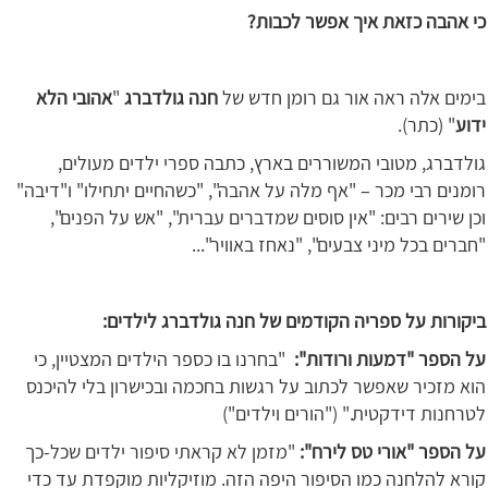
כי אהבה כזאת איך אפשר לכבות?
בימים אלה ראה אור גם רומן חדש של
חנה גולדברג
"
אהובי הלא
ידוע
"
(כתר).
גולדברג, מטובי המשוררים בארץ,
כתבה ספרי ילדים מעולים,
רומנים רבי מכר – "אף מלה על אהבה", "כשהחיים יתחילו" ו"דיבה"
וכן שירים רבים: "אין סוסים שמדברים עברית", "אש על הפנים",
"חברים בכל מיני צבעים", "נאחז באוויר"...
ביקורות על ספריה הקודמים של חנה גולדברג לילדים:
על הספר "דמעות ורודות":
"בחרנו בו כספר הילדים המצטיין, כי
הוא מזכיר שאפשר לכתוב על רגשות בחכמה ובכישרון בלי להיכנס
לטרחנות דידקטית." ("הורים וילדים")
על הספר "אורי טס לירח":
"מזמן לא קראתי סיפור ילדים שכל-כך
קורא להלחנה כמו הסיפור היפה הזה. מוזיקליות מוקפדת עד כדי