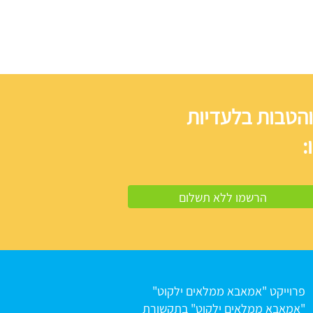
והטבות בלעדיות
:
פרוייקט "אמאבא ממלאים ילקוט"
"אמאבא ממלאים ילקוט" בתקשורת