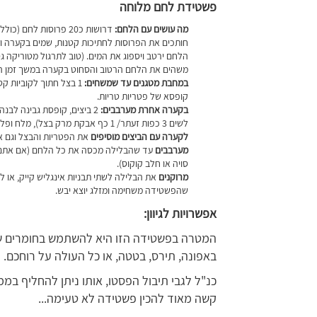
פשטידת לחם מלוחה
מה עושים עם הלחם:
דרושות כ20 פרוסות לחם (כולל ה"סוף" של הלחם).
חותכים את הפרוסות לחתיכות קטנות, שמים בקערה ו
הלחם ירטב ויספוג את המים. (טוב לתרגול מטוריקה גסה
משהים את הלחם הרטוב והסחוט בקערה במשך זמן הה
במחבת מטגנים עד שמשחים:
קופסא של פטריות טריות.
בקערה אחרת מערבבים:
לשים 3 כפות זעתר/ 1 כף אבקת מרק בצל), מלח ופלפל לפי הטעם.
לקערה עם הביצים מוסיפים
את הפטריות והבצל וגם 
מערבבים
עד שהבלילה מכסה את כל הלחם (אם אתם 
סויה או חלב קוקוס).
מרוקנים
שהפשטידה משחימה ומזלג יוצא יבש.
אפשרויות לגיוון:
המטרה בפשטידה הזו היא להשתמש בחומרים שיש
באפונה, תירס, בטטה, או כל העולה על רוחכם.
כנ"ל לגבי תיבול הפסטו, אותו ניתן להחליף במ
קשה מאוד להכין פשטידה לא טעימה...