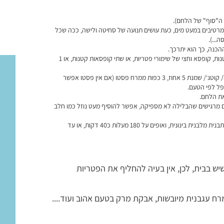
מרטיבים במעט מים, כעת עושים תנועה של סחיטה ולישה, ככה שכל
...).
כנה, כך הוא יתרכך.
1 בצל חתוך לקוביות קטנות, קופסא וחצי של שימורי פטריות, או שתי קופסאות קטנות, או 1
2 ביצים, קופסת גבינה לבנה/ קוטג‘/ שמנת 5 אחוז, 3 כפות ממרח פסטו (אם אין פסטו אפשר
את הלחם.
מרגישים שהבלילה לא מספיקה, אפשר להוסיף מעט נוזל כמו חלב
את הבלילה לשתי תבניות אינגליש קייק, או לתבנית מלבנית בינונית, ואופים על 180 מעלות כ40 דקות, או עד
 בבית, לכן, אין בעיה להחליף את הפטריות
מרח עגבנית מיובשות, אבקת מרק בטעם אהוב ועוד....