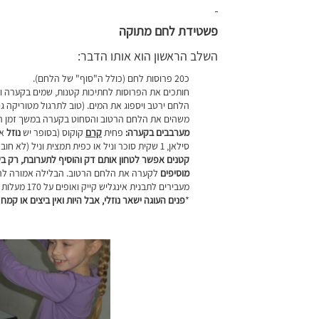
פשטידת לחם מתוקה
השלב הראשון הוא אותו הדבר:
כ20 פרוסות לחם (כולל ה"סוף" של הלחם).
חותכים את הפרוסות לחתיכות קטנות, שמים בקערה ו
הלחם ירטב ויספוג את המים. (טוב לתרגול מטוריקה גסה
משהים את הלחם הרטוב והסחוט בקערה במשך זמן הה
מערבבים בקערה:
פחית
קרם
קוקוס (בסופר יש
נוזל
אג
סילאן, 1 שקית סוכר וניל או כפית תמצית וניל (לא חובה), כפית שטוחה קינמון, כחופן אגוזים שבורים גס (
קטנים אפשר לטחון אותם דק והוסיף לתערובת, רק בש
מוסיפים
לקערה את הלחם הרטוב. הבלילה אמורה להות
מעבירים לתבנית אינגליש קייק ואופים על 170 מעלות כ40 דק‘ או עד שהחלק העליון של העוגה שחום ופריך.
*
פנים העוגה ישאר נוזלי, אבל היות ואין ביצים או קמ