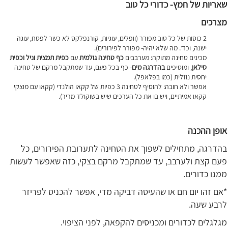
שאריות של חמץ- כדורי כל טוב
מצרכים
2 כוסות של כל טוב מפורר (וופלים, עוגיות, קורנפלקס לא כשר לפסח, עוגה
ישנה, וכד‘. מה שלא יהיה- מפורר לפירורים).
מכינים טחינה מתוקה: מערבבים
כף טחינה גולמית
עם
כפית תמצית וניל וכפית
סילאן
, ומוסיפים
בהדרגה
מים
- כף בכל פעם, עד שמתקבל מרקם של טחינה
יחסית נוזלית (כמו בפלאפל).
אפשר ולא חובה: להוסיף לטחינה 3 כפיות של קקאו הולנדי (קקאו עם מוצקי
קקאו אמיתיים, ויש בו את כל הערכים שיש בשוקולד מריר).
אופן ההכנה
בהדרגה, מתחילים לשפוך את הטחינה לתערובת הפירורים, כל
פעם קצת ולערבב, עד שמתקבל מרקם בצקי, כזה שאפשר לעשות
ממנו כדורים.
*אם זהו יום חם או שהעיסה דביקה מדי, אפשר להכניס לפריזר
לרבע שעה.
מגלגלים לכדורים ומכניסים להקפאה, לפני הציפוי.