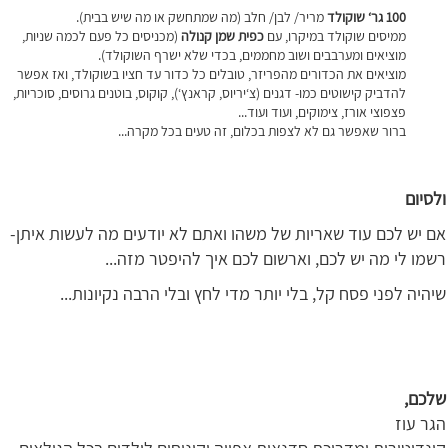
100 גר‘ שוקולד
מריר/ לבן/ חלב (מה שמתחשק או מה שיש בבית).
ממיסים שוקולד במיקרו, עם
כפית שמן קנולה
(מכניסים כל פעם לכמה שניות,
מוציאים ומערבבים ושוב מחממים, בכדי שלא ישרף השוקולד).
מוציאים את הכדורים מהפריזר, טובלים כל כדור עד חציו בשוקולד, ואז אפשר
להדביק קישוטים כמו- דגנים (צ‘יריוס, קראנץ‘), קוקוס, בוטנים גרוסים, סוכריות,
פצפוצי אורז, צימוקים, ועוד ועוד...
ברור שאפשר גם לא לצפות בכלום, זה טעים בכל מקרה...
ולסיום
אם יש לכם עוד שאריות של משהו ואתם לא יודעים מה לעשות איתן-
רשמו לי מה יש לכם, וארשום לכם איך להיפטר מזה...
שיהיה לפני פסח קל, בלי יותר מדי לחץ ובלי הרבה נקיונות...
שלכם
,
הגר עוז