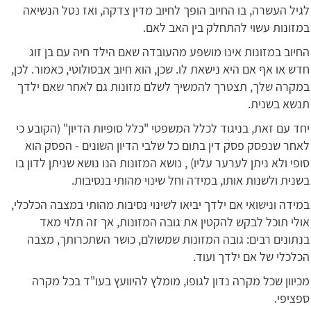
לגיל העשרה, בו החיוב הופך לחיוב מדין צדקה, ואז נטל הנשיאה
במזונות עשוי להתחלק בין האב לאם.
החיוב במזונות אינו מושפע מהעובדה שאם הילד חיה עם בן זוג
חדש או אף אם היא נישאת לו. שכן, הוא חיוב אבסולוטי, כאמור. לכן,
במקרה שלך, תצטרך להמשיך לשלם מזונות גם לאחר שאם ילדך
תנשא בשנית.
יחד עם זאת, בניגוד לכלל המשפטי "כלל סופיות הדיון" (הקובע כי
לאחר שנפסק פסק דין בתום כל שלבי הדיון השונים - הפסק הוא
סופי ולא ניתן לערער עליו) , נושא המזונות הנו נושא שניתן לדון בו
בשנית ולשנות אותו, במידה וחל שינוי מהותי בנסיבות.
במידה ונישואי אם ילדך יביאו לשינוי נסיבות מהותי במצבה הכלכלי,
אולי תוכל לבקש להקטין את גובה המזונות, אך זה תלוי מאד
בנתונים רבים: גובה המזונות שמשולם, כושר השתכרותך, מצבה
הכלכלי של אם ילדך ועוד.
מכיוון שכל מקרה נדון לגופו, מומלץ להיוועץ בעו"ד בכל מקרה
ספציפי.